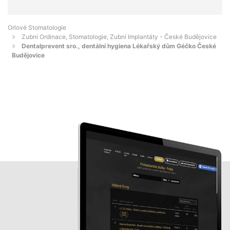
Orlové Stomatologie
Zubní Ordinace, Stomatologie, Zubní Implantáty - České Budějovice
Dentalprevent sro., dentální hygiena Lékařský dům Géčko České
Budějovice