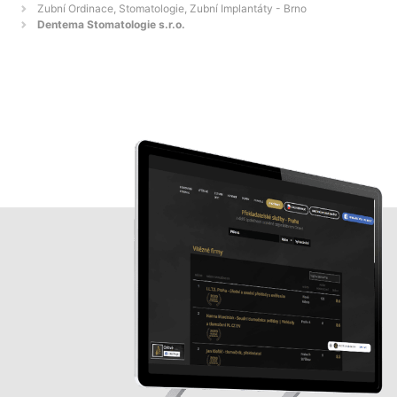
Zubní Ordinace, Stomatologie, Zubní Implantáty - Brno
Dentema Stomatologie s.r.o.