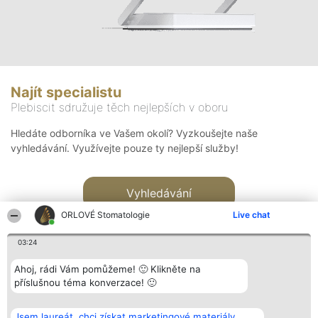
Najít specialistu
Plebiscit sdružuje těch nejlepších v oboru
Hledáte odborníka ve Vašem okolí? Vyzkoušejte naše
vyhledávání. Využívejte pouze ty nejlepší služby!
Vyhledávání
ORLOVÉ Stomatologie
Live chat
03:24
Ahoj, rádi Vám pomůžeme! 🙂 Klikněte na
příslušnou téma konverzace! 🙂
Organizátor hlasování
Plebiscyt
Kontakt
Bright Side Solutions sp. z o.
Vítězové
Kontakt
Jsem laureát, chci získat marketingové materiály.