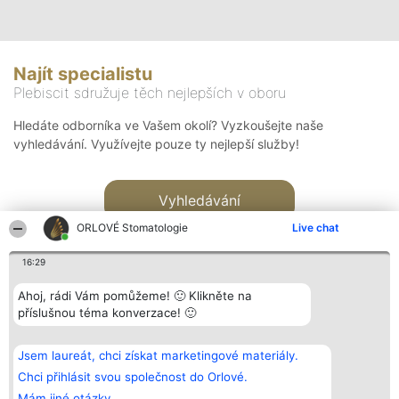
Najít specialistu
Plebiscit sdružuje těch nejlepších v oboru
Hledáte odborníka ve Vašem okolí? Vyzkoušejte naše
vyhledávání. Využívejte pouze ty nejlepší služby!
Vyhledávání
ORLOVÉ Stomatologie
Live chat
16:29
Ahoj, rádi Vám pomůžeme! 🙂 Klikněte na
příslušnou téma konverzace! 🙂
Organizátor hlasování
Plebiscyt
Kontakt
Bright Side Solutions sp. z o.
Vítězové
Kontakt
Jsem laureát, chci získat marketingové materiály.
o. sp. k.
Seznam všech
ul. Ruska 22
laureátů
Chci přihlásit svou společnost do Orlové.
Wrocław 50-079
Zásady
Mám jiné otázky.
KRS 0000749100 | Regon
Pravidla