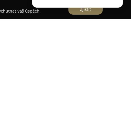
Zjistit
vychutnat Váš úspěch.
49/5 v Praze 4 sídlí stomatologická ordinace
či o chrup. Vedením ordinace je pověřena
vová
, která staví svou praxi na individuálním a
 pacientovi. Hlavním cílem tohoto zařízení je
 úrovni s důrazem na pečlivost a dlouhodobou
hrnuje preventivní, záchovnou i estetickou
dravému a esteticky přitažlivému úsměvu. Pacienti
tředí ordinace a detailní komunikaci, která
avy a poskytuje přesné informace o léčebném