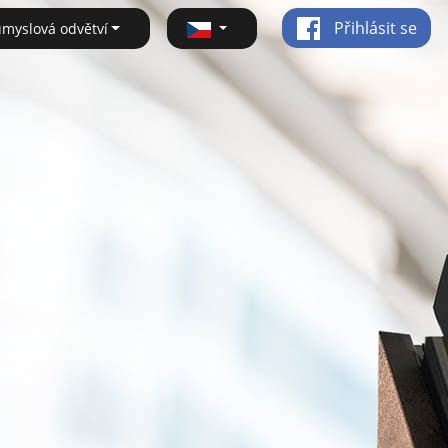
Přihlásit se
ůmyslová odvětví