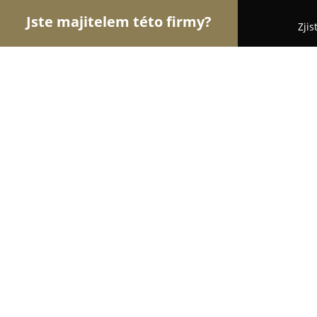
Jste majitelem této firmy?
Zjis
Orlové Stomatologie
Zubní Ordinace, Stomatolog
Dimitrovová Jana MUDr.
8.5
(6)
Praha, Nedvědovo nám. 549
Zobrazit telefonní číslo