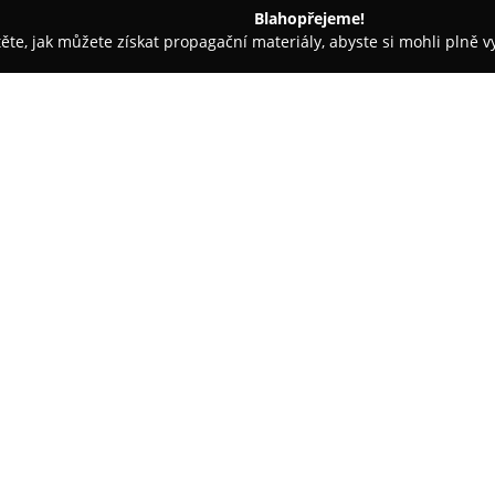
Blahopřejeme!
těte, jak můžete získat propagační materiály, abyste si mohli plně 
ie, Zubní Implantáty - Praha
Dimitrovová Jana MUDr.
O společnosti:
Na adrese Nedvědovo náměstí 5
zaměřující se na komplexní pé
uznávaná
MUDr. Jana Dimitro
přátelském přístupu ke každému
Zobrazit více >>
poskytovat ošetření na vysoké
spokojenost pacientů.
Spektrum nabízených služeb za
stomatologii, což přispívá ke z
často vyzdvihují přívětivé pros
pomáhá odstranit případné ob