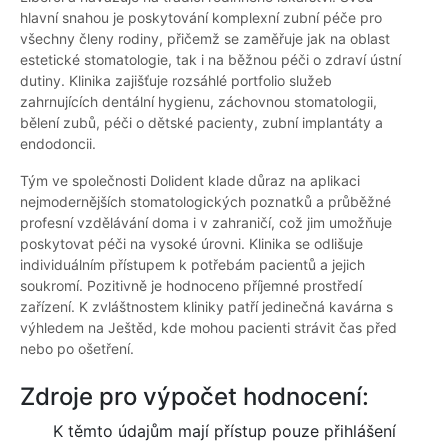
hlavní snahou je poskytování komplexní zubní péče pro
všechny členy rodiny, přičemž se zaměřuje jak na oblast
estetické stomatologie, tak i na běžnou péči o zdraví ústní
dutiny. Klinika zajišťuje rozsáhlé portfolio služeb
zahrnujících dentální hygienu, záchovnou stomatologii,
bělení zubů, péči o dětské pacienty, zubní implantáty a
endodoncii.
Tým ve společnosti Dolident klade důraz na aplikaci
nejmodernějších stomatologických poznatků a průběžné
profesní vzdělávání doma i v zahraničí, což jim umožňuje
poskytovat péči na vysoké úrovni. Klinika se odlišuje
individuálním přístupem k potřebám pacientů a jejich
soukromí. Pozitivně je hodnoceno příjemné prostředí
zařízení. K zvláštnostem kliniky patří jedinečná kavárna s
výhledem na Ještěd, kde mohou pacienti strávit čas před
nebo po ošetření.
Zdroje pro výpočet hodnocení:
K těmto údajům mají přístup pouze přihlášení