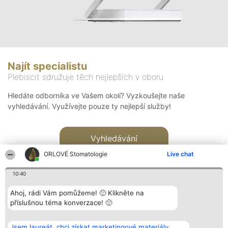
Najít specialistu
Plebiscit sdružuje těch nejlepších v oboru
Hledáte odborníka ve Vašem okolí? Vyzkoušejte naše
vyhledávání. Využívejte pouze ty nejlepší služby!
Vyhledávání
ORLOVÉ Stomatologie
Live chat
10:40
Ahoj, rádi Vám pomůžeme! 🙂 Klikněte na
příslušnou téma konverzace! 🙂
Organizátor hlasování
Plebiscyt
Kontakt
Bright Side Solutions sp. z o.
Vítězové
Kontakt
Jsem laureát, chci získat marketingové materiály.