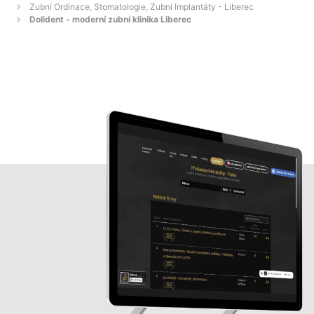
Zubní Ordinace, Stomatologie, Zubní Implantáty - Liberec
Dolident - moderní zubní klinika Liberec