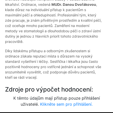
lékařství. Ordinace, vedená
MUDr. Danou Dvořákovou
,
klade důraz na individuální přístup k pacientům s
maximální péčí a ohleduplností. Profesionální tým, který
zde pracuje, je znám přívětivým prostředím a kvalitní péčí,
což oceňuje mnoho pacientů. Zaměření na moderní
metody ve stomatologii a dlouhodobou péči o zdraví ústní
dutiny je jednou z hlavních priorit tohoto zdravotnického
pracoviště.
Díky lidskému přístupu a odborným zkušenostem si
ordinace získala reputaci místa s důrazem na vysoký
standard vyšetření i léčby. Sestřička i lékařka jsou často
pozitivně hodnoceny pro vstřícné jednání a schopnost vše
srozumitelně vysvětlit, což podporuje důvěru pacientů,
kteří se rádi vracejí.
Zdroje pro výpočet hodnocení:
K těmto údajům mají přístup pouze přihlášení
uživatelé.
Klikněte sem pro přihlášení.