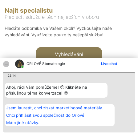
Najít specialistu
Plebiscit sdružuje těch nejlepších v oboru
Hledáte odborníka ve Vašem okolí? Vyzkoušejte naše
vyhledávání. Využívejte pouze ty nejlepší služby!
Vyhledávání
ORLOVÉ Stomatologie
Live chat
23:14
Ahoj, rádi Vám pomůžeme! 🙂 Klikněte na
příslušnou téma konverzace! 🙂
Organizátor hlasování
Plebiscyt
Kontakt
Bright Side Solutions sp. z o.
Vítězové
Kontakt
Jsem laureát, chci získat marketingové materiály.
o. sp. k.
Seznam všech
ul. Ruska 22
laureátů
Chci přihlásit svou společnost do Orlové.
Wrocław 50-079
Zásady
Mám jiné otázky.
KRS 0000749100 | Regon
Pravidla
381313360 | NIP 8943132676
Zásady
ochrany
osobních údajů