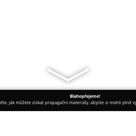
Blahopřejeme!
těte, jak můžete získat propagační materiály, abyste si mohli plně 
ie, Zubní Implantáty - Brno
MUDr. Hana Brhelová