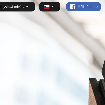
Přihlásit se
ůmyslová odvětví