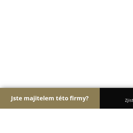
Jste majitelem této firmy?
Zjis
Orlové Stomatologie
Zubní Ordinace, Stomatolog