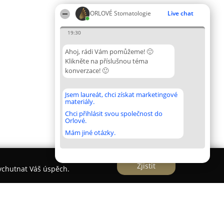
ORLOVÉ Stomatologie
Live chat
19:30
Ahoj, rádi Vám pomůžeme! 🙂
Klikněte na příslušnou téma
konverzace! 🙂
Jsem laureát, chci získat marketingové
materiály.
Chci přihlásit svou společnost do
Orlové.
Mám jiné otázky.
Zjistit
vychutnat Váš úspěch.