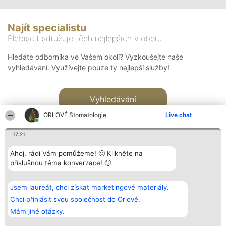
Najít specialistu
Plebiscit sdružuje těch nejlepších v oboru
Hledáte odborníka ve Vašem okolí? Vyzkoušejte naše
vyhledávání. Využívejte pouze ty nejlepší služby!
Vyhledávání
ORLOVÉ Stomatologie
Live chat
17:21
Ahoj, rádi Vám pomůžeme! 🙂 Klikněte na
příslušnou téma konverzace! 🙂
Organizátor hlasování
Plebiscyt
Kontakt
Bright Side Solutions sp. z o.
Vítězové
Kontakt
Jsem laureát, chci získat marketingové materiály.
o. sp. k.
Seznam všech
ul. Ruska 22
laureátů
Chci přihlásit svou společnost do Orlové.
Wrocław 50-079
Zásady
Mám jiné otázky.
KRS 0000749100 | Regon
Pravidla
381313360 | NIP 8943132676
Zásady