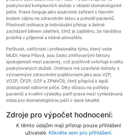
poskytování komplexních služeb v oblasti stomatologické
péče. Praxe funguje jako soukromé zařízení s hlavním
bodem zájmu na zdravotním stavu a pohodlí pacientů.
Předností ordinace je individuální přístup a šetrné
zacházení během ošetření, čímž je zajištěno, že návštěva
probíhá v příjemné a klidné atmosféře.
Pečlivost, vstřícnost i profesionalita týmu, který vede
MUDr. Hana Píšová, jsou často zmiňovanými faktory
spokojenosti mezi pacienty, což pozitivně ovlivňuje kvalitu
poskytovaných služeb. Ordinace má uzavřené dohody s
významnými zdravotními pojišťovnami jako jsou VZP,
VOZP, ČPZP, OZP a ZPMVČR, čímž přispívá k lepší
dostupnosti odborné péče. Díky důrazu na potřeby
pacientů a kvalitní výsledky patří praxe mezi vyhledávaná
místa pro stomatologickou péči v dané lokalitě.
Zdroje pro výpočet hodnocení:
K těmto údajům mají přístup pouze přihlášení
uživatelé.
Klikněte sem pro přihlášení.