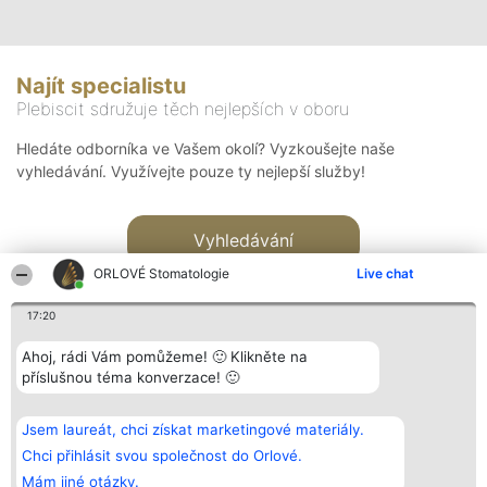
Najít specialistu
Plebiscit sdružuje těch nejlepších v oboru
Hledáte odborníka ve Vašem okolí? Vyzkoušejte naše
vyhledávání. Využívejte pouze ty nejlepší služby!
Vyhledávání
ORLOVÉ Stomatologie
Live chat
17:20
Ahoj, rádi Vám pomůžeme! 🙂 Klikněte na
příslušnou téma konverzace! 🙂
Organizátor hlasování
Plebiscyt
Kontakt
Bright Side Solutions sp. z o.
Vítězové
Kontakt
Jsem laureát, chci získat marketingové materiály.
o. sp. k.
Seznam všech
ul. Ruska 22
laureátů
Chci přihlásit svou společnost do Orlové.
Wrocław 50-079
Zásady
Mám jiné otázky.
KRS 0000749100 | Regon
Pravidla