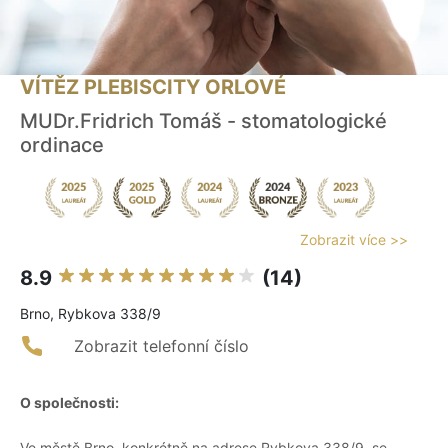
VÍTĚZ PLEBISCITY ORLOVÉ
MUDr.Fridrich Tomáš - stomatologické
ordinace
Zobrazit více >>
8.9
(14)
Brno, Rybkova 338/9
Zobrazit telefonní číslo
O společnosti:
Ve městě Brno, konkrétně na adrese Rybkova 338/9, se