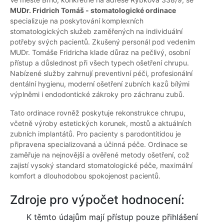
MUDr. Fridrich Tomáš - stomatologické ordinace
specializuje na poskytování komplexních
stomatologických služeb zaměřených na individuální
potřeby svých pacientů. Zkušený personál pod vedením
MUDr. Tomáše Fridricha klade důraz na pečlivý, osobní
přístup a důslednost při všech typech ošetření chrupu.
Nabízené služby zahrnují preventivní péči, profesionální
dentální hygienu, moderní ošetření zubních kazů bílými
výplněmi i endodontické zákroky pro záchranu zubů.
Tato ordinace rovněž poskytuje rekonstrukce chrupu,
včetně výroby estetických korunek, mostů a aktuálních
zubních implantátů. Pro pacienty s parodontitidou je
připravena specializovaná a účinná péče. Ordinace se
zaměřuje na nejnovější a ověřené metody ošetření, což
zajistí vysoký standard stomatologické péče, maximální
komfort a dlouhodobou spokojenost pacientů.
Zdroje pro výpočet hodnocení:
K těmto údajům mají přístup pouze přihlášení