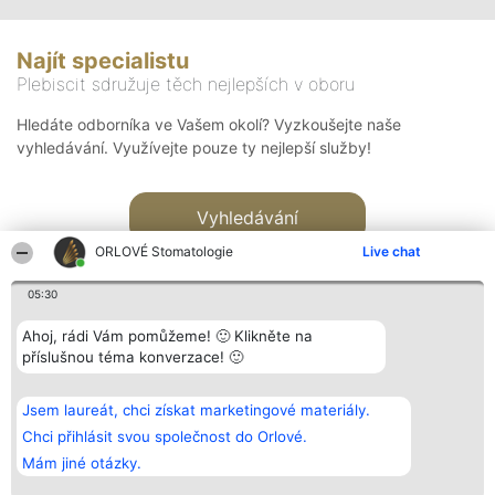
Najít specialistu
Plebiscit sdružuje těch nejlepších v oboru
Hledáte odborníka ve Vašem okolí? Vyzkoušejte naše
vyhledávání. Využívejte pouze ty nejlepší služby!
Vyhledávání
ORLOVÉ Stomatologie
Live chat
05:30
Ahoj, rádi Vám pomůžeme! 🙂 Klikněte na
příslušnou téma konverzace! 🙂
Organizátor hlasování
Plebiscyt
Kontakt
Bright Side Solutions sp. z o.
Vítězové
Kontakt
Jsem laureát, chci získat marketingové materiály.
o. sp. k.
Seznam všech
ul. Ruska 22
laureátů
Chci přihlásit svou společnost do Orlové.
Wrocław 50-079
Zásady
Mám jiné otázky.
KRS 0000749100 | Regon
Pravidla
381313360 | NIP 8943132676
Zásady