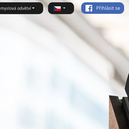
Přihlásit se
ůmyslová odvětví