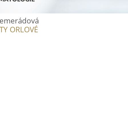
Semerádová
ITY ORLOVÉ