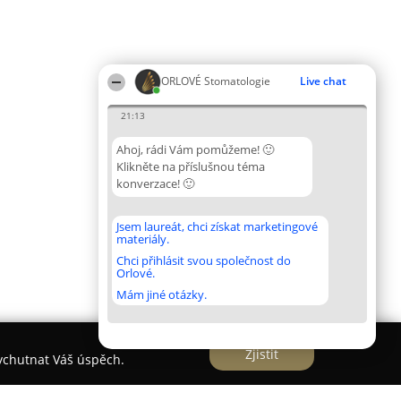
ORLOVÉ Stomatologie
Live chat
21:13
Ahoj, rádi Vám pomůžeme! 🙂
Klikněte na příslušnou téma
konverzace! 🙂
Jsem laureát, chci získat marketingové
materiály.
Chci přihlásit svou společnost do
Orlové.
Mám jiné otázky.
Zjistit
vychutnat Váš úspěch.