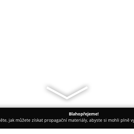
Blahopřejeme!
těte, jak můžete získat propagační materiály, abyste si mohli plně 