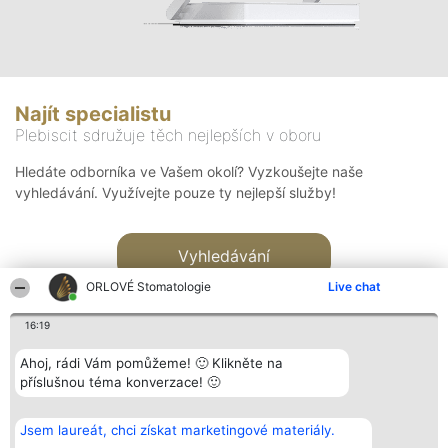
Najít specialistu
Plebiscit sdružuje těch nejlepších v oboru
Hledáte odborníka ve Vašem okolí? Vyzkoušejte naše
vyhledávání. Využívejte pouze ty nejlepší služby!
Vyhledávání
ORLOVÉ Stomatologie
Live chat
16:19
Ahoj, rádi Vám pomůžeme! 🙂 Klikněte na
příslušnou téma konverzace! 🙂
Organizátor hlasování
Plebiscyt
Kontakt
Bright Side Solutions sp. z o.
Vítězové
Kontakt
Jsem laureát, chci získat marketingové materiály.
o. sp. k.
Seznam všech
ul. Ruska 22
laureátů