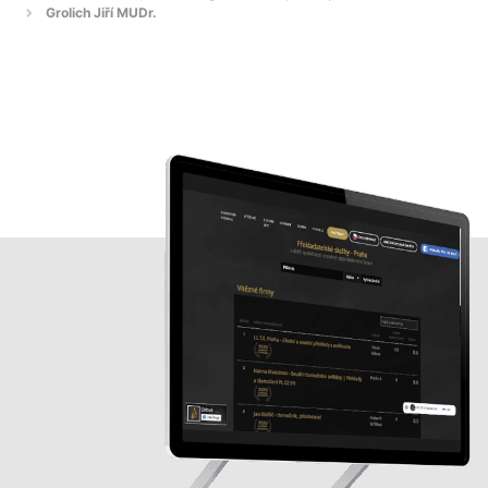
Grolich Jiří MUDr.