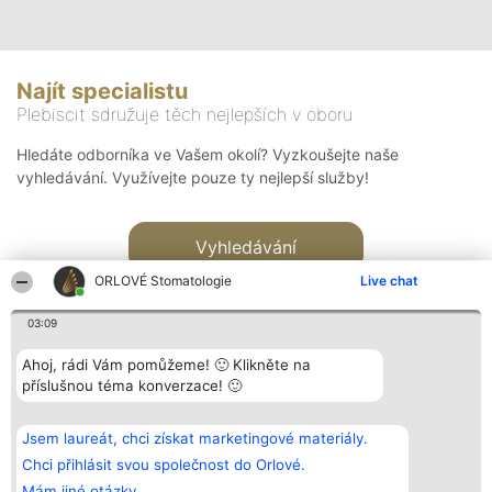
Najít specialistu
Plebiscit sdružuje těch nejlepších v oboru
Hledáte odborníka ve Vašem okolí? Vyzkoušejte naše
vyhledávání. Využívejte pouze ty nejlepší služby!
Vyhledávání
ORLOVÉ Stomatologie
Live chat
03:09
Ahoj, rádi Vám pomůžeme! 🙂 Klikněte na
příslušnou téma konverzace! 🙂
Organizátor hlasování
Plebiscyt
Kontakt
Bright Side Solutions sp. z o.
Vítězové
Kontakt
Jsem laureát, chci získat marketingové materiály.
o. sp. k.
Seznam všech
ul. Ruska 22
laureátů
Chci přihlásit svou společnost do Orlové.
Wrocław 50-079
Zásady
Mám jiné otázky.
KRS 0000749100 | Regon
Pravidla