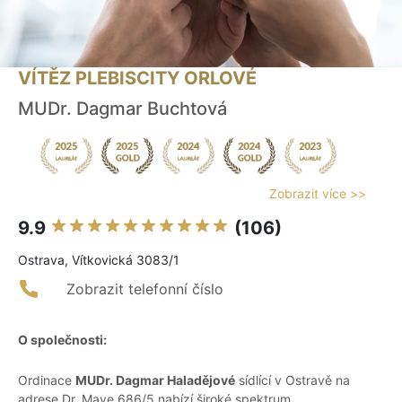
VÍTĚZ PLEBISCITY ORLOVÉ
MUDr. Dagmar Buchtová
Zobrazit více >>
9.9
(106)
Ostrava, Vítkovická 3083/1
Zobrazit telefonní číslo
O společnosti:
Ordinace
MUDr. Dagmar Haladějové
sídlící v Ostravě na
adrese Dr. Maye 686/5 nabízí široké spektrum