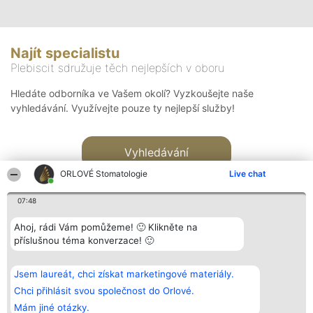
Najít specialistu
Plebiscit sdružuje těch nejlepších v oboru
Hledáte odborníka ve Vašem okolí? Vyzkoušejte naše
vyhledávání. Využívejte pouze ty nejlepší služby!
Vyhledávání
ORLOVÉ Stomatologie
Live chat
07:48
Ahoj, rádi Vám pomůžeme! 🙂 Klikněte na
příslušnou téma konverzace! 🙂
Organizátor hlasování
Plebiscyt
Kontakt
Bright Side Solutions sp. z o.
Vítězové
Kontakt
Jsem laureát, chci získat marketingové materiály.
o. sp. k.
Seznam všech
ul. Ruska 22
laureátů
Chci přihlásit svou společnost do Orlové.
Wrocław 50-079
Zásady
Mám jiné otázky.
KRS 0000749100 | Regon
Pravidla