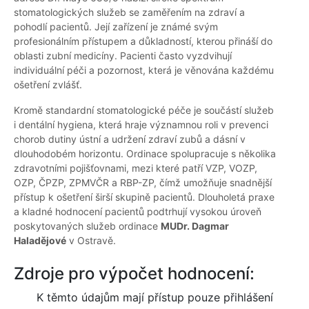
stomatologických služeb se zaměřením na zdraví a
pohodlí pacientů. Její zařízení je známé svým
profesionálním přístupem a důkladností, kterou přináší do
oblasti zubní medicíny. Pacienti často vyzdvihují
individuální péči a pozornost, která je věnována každému
ošetření zvlášť.
Kromě standardní stomatologické péče je součástí služeb
i dentální hygiena, která hraje významnou roli v prevenci
chorob dutiny ústní a udržení zdraví zubů a dásní v
dlouhodobém horizontu. Ordinace spolupracuje s několika
zdravotními pojišťovnami, mezi které patří VZP, VOZP,
OZP, ČPZP, ZPMVČR a RBP-ZP, čímž umožňuje snadnější
přístup k ošetření širší skupině pacientů. Dlouholetá praxe
a kladné hodnocení pacientů podtrhují vysokou úroveň
poskytovaných služeb ordinace
MUDr. Dagmar
Haladějové
v Ostravě.
Zdroje pro výpočet hodnocení:
K těmto údajům mají přístup pouze přihlášení