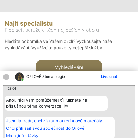
Najít specialistu
Plebiscit sdružuje těch nejlepších v oboru
Hledáte odborníka ve Vašem okolí? Vyzkoušejte naše
vyhledávání. Využívejte pouze ty nejlepší služby!
Vyhledávání
ORLOVÉ Stomatologie
Live chat
23:04
Ahoj, rádi Vám pomůžeme! 🙂 Klikněte na
příslušnou téma konverzace! 🙂
Organizátor hlasování
Plebiscyt
Kontakt
Bright Side Solutions sp. z o.
Vítězové
Kontakt
Jsem laureát, chci získat marketingové materiály.
o. sp. k.
Seznam všech
ul. Ruska 22
laureátů
Chci přihlásit svou společnost do Orlové.
Wrocław 50-079
Zásady
Mám jiné otázky.
KRS 0000749100 | Regon
Pravidla