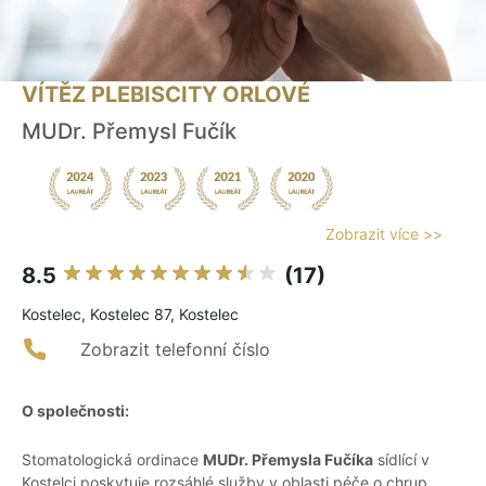
VÍTĚZ PLEBISCITY ORLOVÉ
MUDr. Přemysl Fučík
Zobrazit více >>
8.5
(17)
Kostelec, Kostelec 87, Kostelec
Zobrazit telefonní číslo
O společnosti:
Stomatologická ordinace
MUDr. Přemysla Fučíka
sídlící v
Kostelci poskytuje rozsáhlé služby v oblasti péče o chrup,