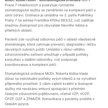
Praze 7-Holešovicích a poskytuje rozmanité
stomatologické služby se zaměřením na komplexní péči o
ústní zdraví. Ordinace je umístěna ve 3. patře Polikliniky
Prahy 7 na adrese Františka Křížka 683/22, což zajišťuje
snadnou dostupnost pro obyvatele hlavního města a
přilehlých oblastí.
Pacienti zde využívají odbornou péči v oblasti všeobecné
stomatologie, která zahrnuje prevenci, diagnostiku i léčbu
obvyklých zubních potíží. Umístění v rámci většího
zdravotnického zařízení umožňuje v případě potřeby
konzultaci s dalšími odborníky, což podporuje
koordinovanou a komplexní péči.
Stomatologická ordinace MUDr. Roberta Kolína klade
důraz na individuální potřeby svých klientů a na vytváření
příjemného prostředí. S cílem zajistit kvalitní a dostupné
služby má navázánu smluvní spolupráci s předními
českými zdravotními pojišťovnami, včetně VZP, VOZP,
ČPZP, OZP a ZPMVČR. Komunikace s pacienty probíhá v
českém jazyce.