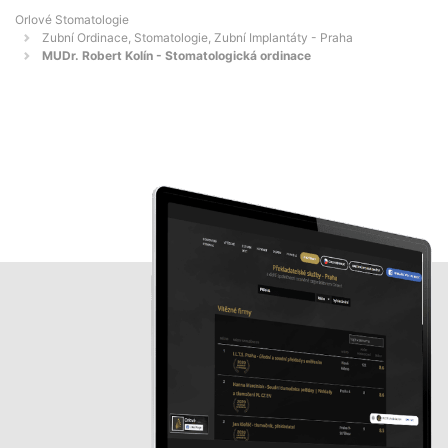
Orlové Stomatologie
Zubní Ordinace, Stomatologie, Zubní Implantáty - Praha
MUDr. Robert Kolín - Stomatologická ordinace