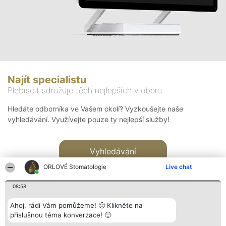
Najít specialistu
Plebiscit sdružuje těch nejlepších v oboru
Hledáte odborníka ve Vašem okolí? Vyzkoušejte naše
vyhledávání. Využívejte pouze ty nejlepší služby!
Vyhledávání
ORLOVÉ Stomatologie
Live chat
08:58
Ahoj, rádi Vám pomůžeme! 🙂 Klikněte na
příslušnou téma konverzace! 🙂
Organizátor hlasování
Plebiscyt
Kontakt