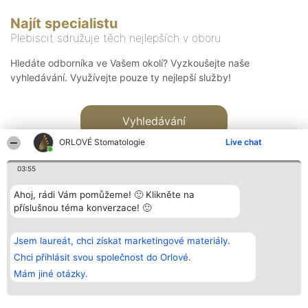
Najít specialistu
Plebiscit sdružuje těch nejlepších v oboru
Hledáte odborníka ve Vašem okolí? Vyzkoušejte naše
vyhledávání. Využívejte pouze ty nejlepší služby!
Vyhledávání
ORLOVÉ Stomatologie
Live chat
03:55
Ahoj, rádi Vám pomůžeme! 🙂 Klikněte na
příslušnou téma konverzace! 🙂
Organizátor hlasování
Plebiscyt
Kontakt
Bright Side Solutions sp. z o.
Vítězové
Kontakt
Jsem laureát, chci získat marketingové materiály.
o. sp. k.
Seznam všech
ul. Ruska 22
laureátů
Chci přihlásit svou společnost do Orlové.
Wrocław 50-079
Zásady
Mám jiné otázky.
KRS 0000749100 | Regon
Pravidla
381313360 | NIP 8943132676
Zásady
ochrany
osobních údajů