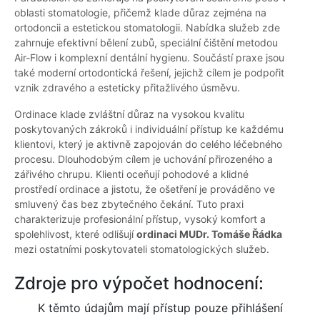
oblasti stomatologie, přičemž klade důraz zejména na
ortodoncii a estetickou stomatologii. Nabídka služeb zde
zahrnuje efektivní bělení zubů, speciální čištění metodou
Air-Flow i komplexní dentální hygienu. Součástí praxe jsou
také moderní ortodontická řešení, jejichž cílem je podpořit
vznik zdravého a esteticky přitažlivého úsměvu.
Ordinace klade zvláštní důraz na vysokou kvalitu
poskytovaných zákroků i individuální přístup ke každému
klientovi, který je aktivně zapojován do celého léčebného
procesu. Dlouhodobým cílem je uchování přirozeného a
zářivého chrupu. Klienti oceňují pohodové a klidné
prostředí ordinace a jistotu, že ošetření je prováděno ve
smluvený čas bez zbytečného čekání. Tuto praxi
charakterizuje profesionální přístup, vysoký komfort a
spolehlivost, které odlišují
ordinaci MUDr. Tomáše Řádka
mezi ostatními poskytovateli stomatologických služeb.
Zdroje pro výpočet hodnocení:
K těmto údajům mají přístup pouze přihlášení