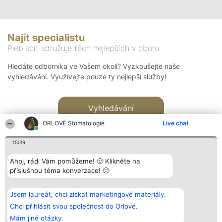
Najít specialistu
Plebiscit sdružuje těch nejlepších v oboru
Hledáte odborníka ve Vašem okolí? Vyzkoušejte naše
vyhledávání. Využívejte pouze ty nejlepší služby!
Vyhledávání
ORLOVÉ Stomatologie
Live chat
15:39
Ahoj, rádi Vám pomůžeme! 🙂 Klikněte na
příslušnou téma konverzace! 🙂
Organizátor hlasování
Plebiscyt
Kontakt
Bright Side Solutions sp. z o.
Vítězové
Kontakt
Jsem laureát, chci získat marketingové materiály.
o. sp. k.
Seznam všech
ul. Ruska 22
laureátů
Chci přihlásit svou společnost do Orlové.
Wrocław 50-079
Zásady
Mám jiné otázky.
KRS 0000749100 | Regon
Pravidla