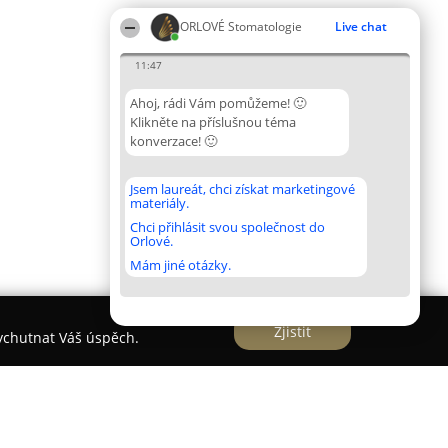
ORLOVÉ Stomatologie
Live chat
11:47
Ahoj, rádi Vám pomůžeme! 🙂
Klikněte na příslušnou téma
konverzace! 🙂
Jsem laureát, chci získat marketingové
materiály.
Chci přihlásit svou společnost do
Orlové.
Mám jiné otázky.
Zjistit
vychutnat Váš úspěch.
ubní lékařství