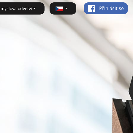
Přihlásit se
ůmyslová odvětví