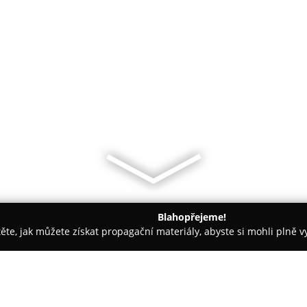
Blahopřejeme!
těte, jak můžete získat propagační materiály, abyste si mohli plně 
ie, Zubní Implantáty - Benátky nad Jizerou
MUDr. Štifterová - z