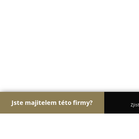
Jste majitelem této firmy?
Zjis
Orlové Stomatologie
Zubní Ordinace, Stomatolog