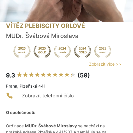
VÍTĚZ PLEBISCITY ORLOVÉ
MUDr. Švábová Miroslava
Zobrazit více >>
9.3
(59)
Praha, Plzeňská 441
Zobrazit telefonní číslo
O společnosti:
Ordinace
MUDr. Švábové Miroslavy
se nachází na
pražské adrese Plzeňská 441/207 a zaměřuje se na