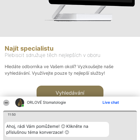
Najít specialistu
Plebiscit sdružuje těch nejlepších v oboru
Hledáte odborníka ve Vašem okolí? Vyzkoušejte naše
vyhledávání. Využívejte pouze ty nejlepší služby!
Vyhledávání
ORLOVÉ Stomatologie
Live chat
11:50
Ahoj, rádi Vám pomůžeme! 🙂 Klikněte na
příslušnou téma konverzace! 🙂
Organizátor hlasování
Plebiscyt
Kontakt