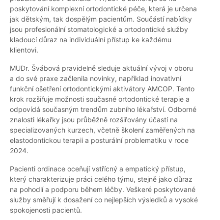
poskytování komplexní ortodontické péče, která je určena
jak dětským, tak dospělým pacientům. Součástí nabídky
jsou profesionální stomatologické a ortodontické služby
kladoucí důraz na individuální přístup ke každému
klientovi.
MUDr. Švábová pravidelně sleduje aktuální vývoj v oboru
a do své praxe začlenila novinky, například inovativní
funkční ošetření ortodontickými aktivátory AMCOP. Tento
krok rozšiřuje možnosti současné ortodontické terapie a
odpovídá současným trendům zubního lékařství. Odborné
znalosti lékařky jsou průběžně rozšiřovány účastí na
specializovaných kurzech, včetně školení zaměřených na
elastodontickou terapii a posturální problematiku v roce
2024.
Pacienti ordinace oceňují vstřícný a empatický přístup,
který charakterizuje práci celého týmu, stejně jako důraz
na pohodlí a podporu během léčby. Veškeré poskytované
služby směřují k dosažení co nejlepších výsledků a vysoké
spokojenosti pacientů.