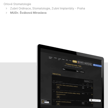
Orlové Stomatologie
Zubní Ordinace, Stomatologie, Zubní Implantáty - Praha
MUDr. Švábová Miroslava