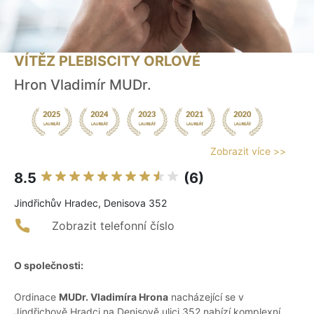
VÍTĚZ PLEBISCITY ORLOVÉ
Hron Vladimír MUDr.
Zobrazit více >>
8.5
(6)
Jindřichův Hradec, Denisova 352
Zobrazit telefonní číslo
O společnosti:
Ordinace
MUDr. Vladimíra Hrona
nacházející se v
Jindřichově Hradci na Denisově ulici 352 nabízí komplexní