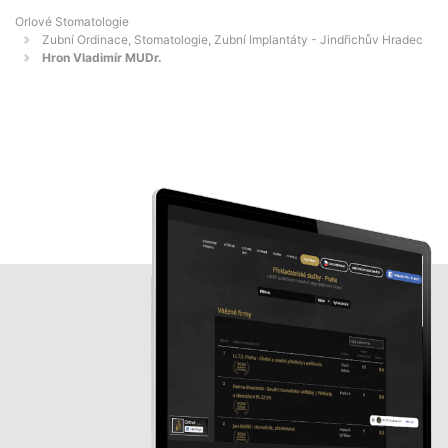
Orlové Stomatologie
Zubní Ordinace, Stomatologie, Zubní Implantáty - Jindřichův Hradec
Hron Vladimír MUDr.