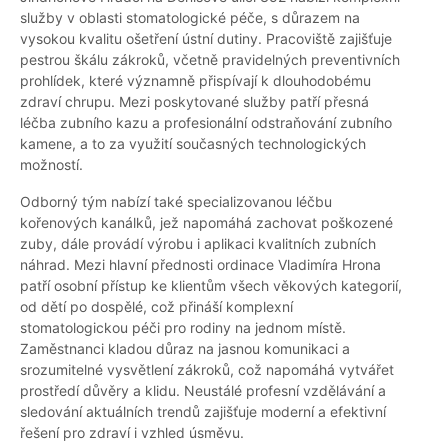
služby v oblasti stomatologické péče, s důrazem na
vysokou kvalitu ošetření ústní dutiny. Pracoviště zajišťuje
pestrou škálu zákroků, včetně pravidelných preventivních
prohlídek, které významně přispívají k dlouhodobému
zdraví chrupu. Mezi poskytované služby patří přesná
léčba zubního kazu a profesionální odstraňování zubního
kamene, a to za využití současných technologických
možností.
Odborný tým nabízí také specializovanou léčbu
kořenových kanálků, jež napomáhá zachovat poškozené
zuby, dále provádí výrobu i aplikaci kvalitních zubních
náhrad. Mezi hlavní přednosti ordinace Vladimíra Hrona
patří osobní přístup ke klientům všech věkových kategorií,
od dětí po dospělé, což přináší komplexní
stomatologickou péči pro rodiny na jednom místě.
Zaměstnanci kladou důraz na jasnou komunikaci a
srozumitelné vysvětlení zákroků, což napomáhá vytvářet
prostředí důvěry a klidu. Neustálé profesní vzdělávání a
sledování aktuálních trendů zajišťuje moderní a efektivní
řešení pro zdraví i vzhled úsměvu.