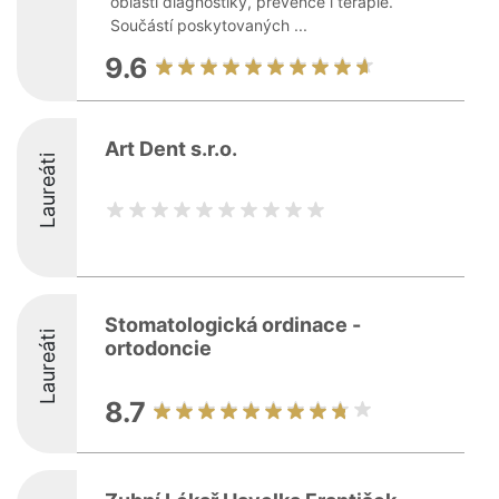
oblasti diagnostiky, prevence i terapie.
Součástí poskytovaných ...
9.6
Art Dent s.r.o.
Laureáti
Stomatologická ordinace -
Laureáti
ortodoncie
8.7