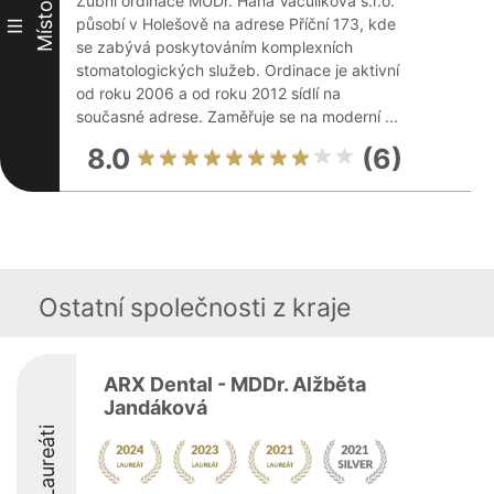
Zubní ordinace MUDr. Hana Vaculíková s.r.o.
Místo
působí v Holešově na adrese Příční 173, kde
III
se zabývá poskytováním komplexních
stomatologických služeb. Ordinace je aktivní
od roku 2006 a od roku 2012 sídlí na
současné adrese. Zaměřuje se na moderní ...
8.0
(6)
Ostatní společnosti z kraje
ARX Dental - MDDr. Alžběta
Jandáková
Laureáti