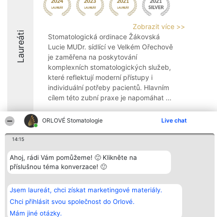
Zobrazit více >>
Laureáti
Stomatologická ordinace Žákovská
Lucie MUDr. sídlící ve Velkém Ořechově
je zaměřena na poskytování
komplexních stomatologických služeb,
které reflektují moderní přístupy i
individuální potřeby pacientů. Hlavním
cílem této zubní praxe je napomáhat ...
ORLOVÉ Stomatologie
Live chat
14:15
Organizátor hlasování
Plebiscyt
Kontakt
Ahoj, rádi Vám pomůžeme! 🙂 Klikněte na
Bright Side Solutions sp. z o.
Vítězové
Kontakt
o. sp. k.
Seznam všech
příslušnou téma konverzace! 🙂
ul. Ruska 22
laureátů
Wrocław 50-079
Zásady
KRS 0000749100 | Regon
Pravidla
Jsem laureát, chci získat marketingové materiály.
381313360 | NIP 8943132676
Zásady
Chci přihlásit svou společnost do Orlové.
ochrany
osobních údajů
Mám jiné otázky.