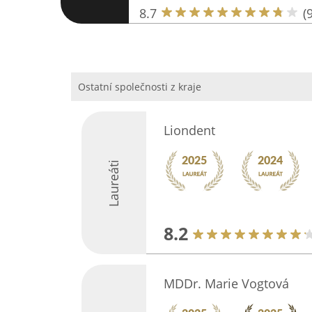
8.7
(9
Ostatní společnosti z kraje
Liondent
Laureáti
8.2
MDDr. Marie Vogtová