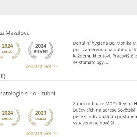
ka Mazalová
Dentální hygiena Bc. Monika M
péči zaměřenou na dutinu ústní
každému klientovi. Pracoviště 
se stomatology, ...
Zobrazit více >>
18)
tologie s r o - zubní
Zubní ordinace MDDr Regína Ha
Bučovicích na adrese Sovětská 
péče s individuálním přístupem
vybaveny nejnovější ...
Zobrazit více >>