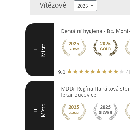
Vítězové
2025
Dentální hygiena - Bc. Moni
Místo
I
9.0
(
MDDr Regína Hanáková stoma
lékař Bučovice
Místo
II