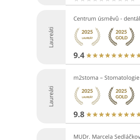
Centrum úsměvů - dentál
Laureáti
9.4
m2stoma – Stomatologie 
Laureáti
9.8
MUDr. Marcela Sedláčko