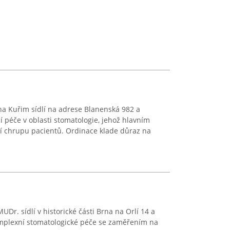
na Kuřim sídlí na adrese Blanenská 982 a
péče v oblasti stomatologie, jehož hlavním
aví chrupu pacientů. Ordinace klade důraz na
r. sídlí v historické části Brna na Orlí 14 a
omplexní stomatologické péče se zaměřením na