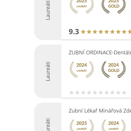
Laureáti
9.3
ZUBNÍ ORDINACE-Dentáln
Laureáti
Zubní Lékař Minářová Z
Laureáti