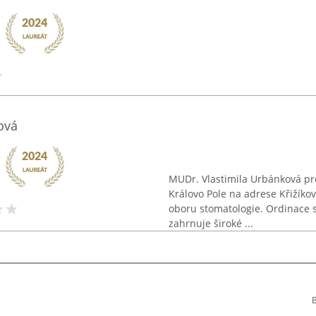
ová
MUDr. Vlastimila Urbánková pro
Královo Pole na adrese Křižíko
oboru stomatologie. Ordinace s
zahrnuje široké ...
B