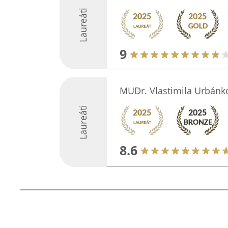
Laureáti
9
MUDr. Vlastimila Urbánk
Laureáti
8.6