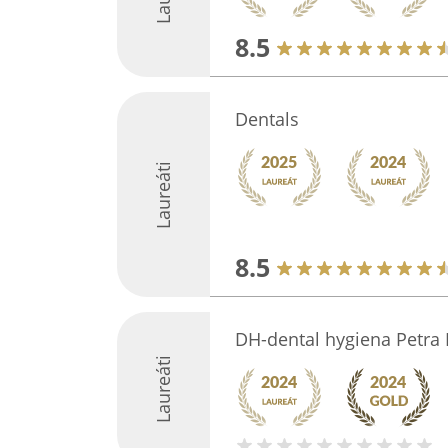
8.5
Dentals
Laureáti
8.5
DH-dental hygiena Petra 
Laureáti