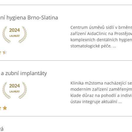
ní hygiena Brno-Slatina
Centrum úsměvů sídlí v brněns
zařízení AidaClinic na Prostějov
komplexních dentálních hygieni
stomatologické péče, ...
a zubní implantáty
Klinika m2stoma nacházející se
moderním zařízení zaměřeným n
klade důraz na pohodlí a indiv
ústav integruje aktuální ...
vá