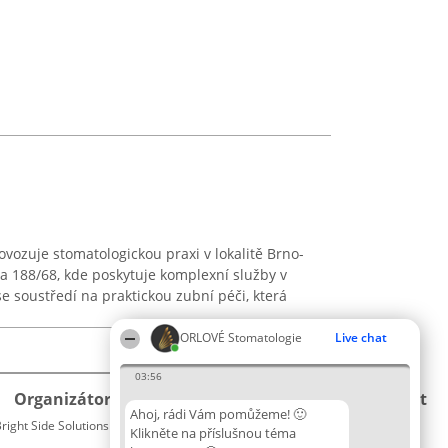
vozuje stomatologickou praxi v lokalitě Brno-
va 188/68, kde poskytuje komplexní služby v
e soustředí na praktickou zubní péči, která
ORLOVÉ Stomatologie
Live chat
03:56
Organizátor hlasování
Plebiscyt
Kontakt
Ahoj, rádi Vám pomůžeme! 🙂
right Side Solutions sp. z o. o. sp. k.
Vítězové
Kontakt
Klikněte na příslušnou téma
ul. Ruska 22
Seznam