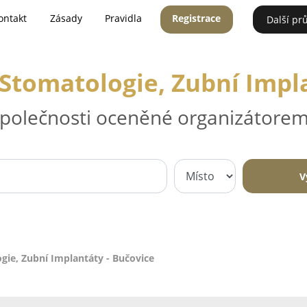
ontakt
Zásady
Pravidla
Registrace
Další pr
Stomatologie, Zubní Impl
 společnosti oceněné organizátorem
V
gie, Zubní Implantáty - Bučovice