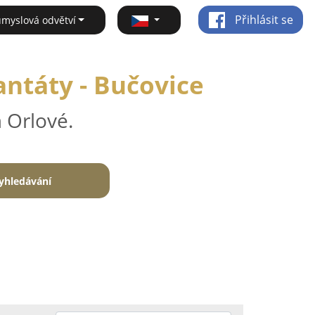
Přihlásit se
ůmyslová odvětví
antáty - Bučovice
 Orlové.
yhledávání