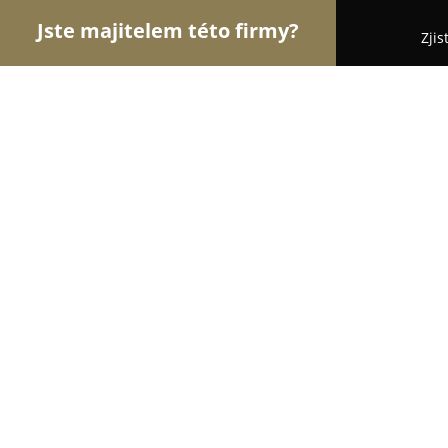
Jste majitelem této firmy?
Zjis
Orlové Stomatologie
Zubní Ordinace, Stomatolog
Dentální hygiena - Bc. Monika Maza
9
(18)
Bučovice, Dvorská 912
Zobrazit telefonní číslo