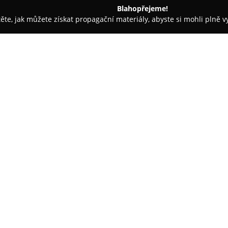
Blahopřejeme!
těte, jak můžete získat propagační materiály, abyste si mohli plně 
ie, Zubní Implantáty - Bučovice
Dentální hygiena - Bc. Monika
lová
O společnosti:
Dentální hygiena Bc. Monika 
komplexní péči zaměřenou na du
přístup ke každému klientovi. 
spolupracuje úzce se stomatolo
Zobrazit více >>
řešení různých obtíží.
Rozsah služeb zahrnuje profes
pigmentace, pískování chrupu, 
ověřených postupů. Klientům je
techniky ústní hygieny a asist
např. kartáčků značek Curapro