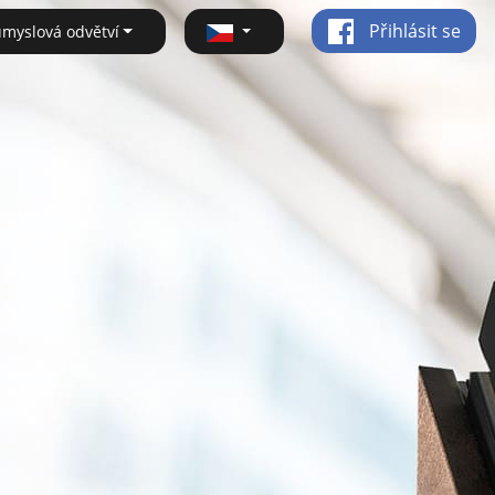
Přihlásit se
ůmyslová odvětví