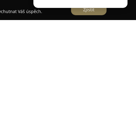
Zjistit
vychutnat Váš úspěch.
 Mazalová
Mazalová
působí v Bučovicích a poskytuje
tinu ústní, kladoucí důraz na individuální
Pracoviště je vybaveno moderní technikou a
gy, přičemž hlavní pozornost věnuje prevenci i
ionální odstranění zubního kamene a
fluoridaci a domácí bělení zubů prostřednictvím
 poskytována detailní instruktáž správné
ence při výběru vhodných dentálních pomůcek,
x, Tepe a Herbadent. Pro odstranění zubního