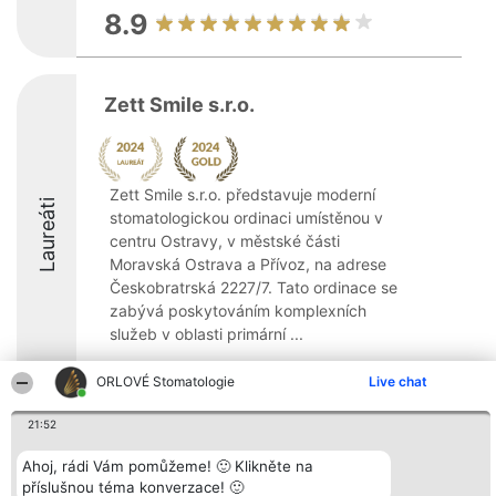
8.9
Zett Smile s.r.o.
Zett Smile s.r.o. představuje moderní
Laureáti
stomatologickou ordinaci umístěnou v
centru Ostravy, v městské části
Moravská Ostrava a Přívoz, na adrese
Českobratrská 2227/7. Tato ordinace se
zabývá poskytováním komplexních
služeb v oblasti primární ...
ORLOVÉ Stomatologie
Live chat
21:52
Organizátor hlasování
Plebiscyt
Kontakt
Ahoj, rádi Vám pomůžeme! 🙂 Klikněte na
Bright Side Solutions sp. z o.
Vítězové
Kontakt
příslušnou téma konverzace! 🙂
o. sp. k.
Seznam všech