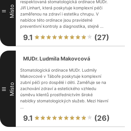
respektovaná stomatologická ordinace MUDr.
Místo
Jiří Linhart, která poskytuje komplexní péči
II
zaměřenou na zdraví i estetiku chrupu. V
nabídce této ordinace jsou pravidelné
preventivní kontroly a diagnostika, stejně ...
9.1
(27)
MUDr. Ludmila Makovcová
Stomatologická ordinace MUDr. Ludmily
Makovcové v Táboře poskytuje komplexní
zubní péči pro dospělé i děti. Zaměřuje se na
Místo
zachování zdraví a estetického vzhledu
III
úsměvu klientů prostřednictvím široké
nabídky stomatologických služeb. Mezi hlavní
...
9.1
(26)