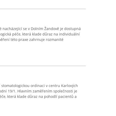
é nacházející se v Dolním Žandově je dostupná
gická péče, která klade důraz na individuální
ěření této praxe zahrnuje rozmanité
 stomatologickou ordinaci v centru Karlových
odní 19/1. Hlavním zaměřením společnosti je
če, která klade důraz na pohodlí pacientů a