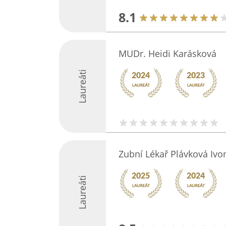
8.1
MUDr. Heidi Karásková
Laureáti
Zubní Lékař Plávková Iv
Laureáti