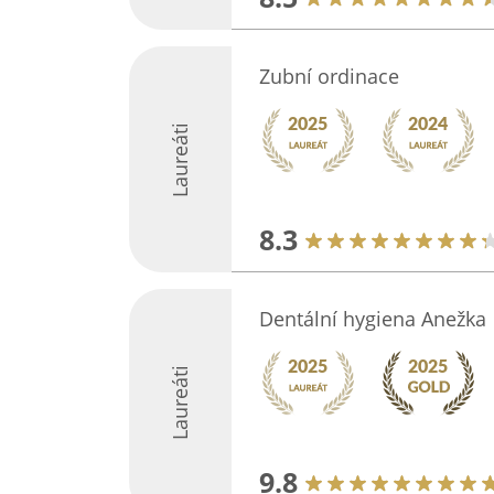
Zubní ordinace
Laureáti
8.3
Dentální hygiena Anežka
Laureáti
9.8