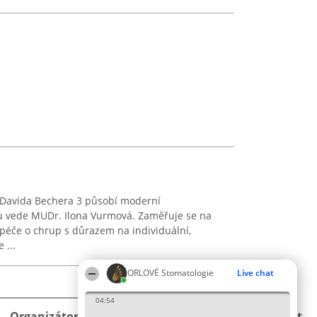
. Davida Bechera 3 působí moderní
ou vede MUDr. Ilona Vurmová. Zaměřuje se na
í péče o chrup s důrazem na individuální,
 ...
ORLOVÉ Stomatologie
Live chat
04:54
Organizátor hlasování
Plebiscyt
Kontakt