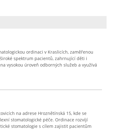
matologickou ordinaci v Kraslicích, zaměřenou
iroké spektrum pacientů, zahrnující děti i
 na vysokou úroveň odborných služeb a využívá
tovicích na adrese Hroznětínská 15, kde se
xní stomatologické péče. Ordinace rozvíjí
etické stomatologie s cílem zajistit pacientům