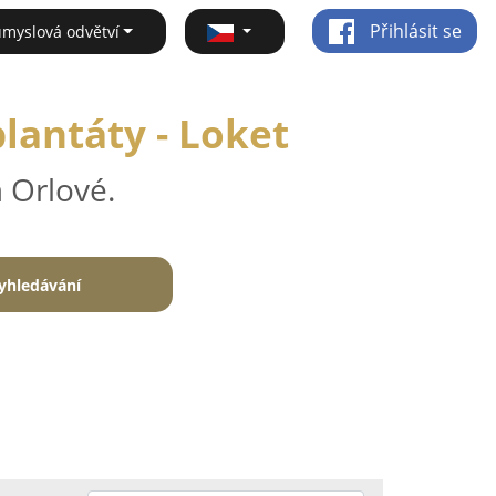
Přihlásit se
ůmyslová odvětví
lantáty - Loket
 Orlové.
yhledávání