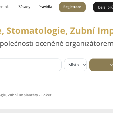
ontakt
Zásady
Pravidla
Registrace
Další pr
, Stomatologie, Zubní Imp
 společnosti oceněné organizátorem
V
gie, Zubní Implantáty - Loket