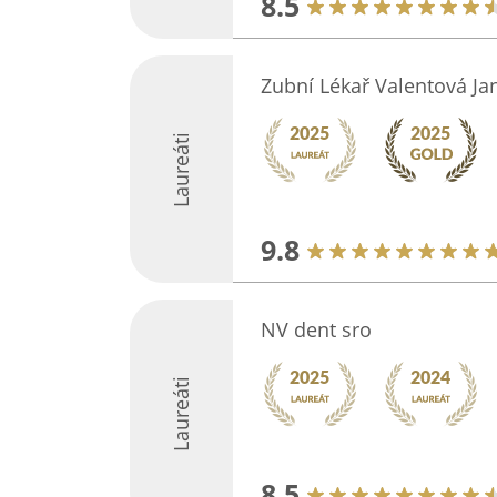
8.5
Zubní Lékař Valentová J
Laureáti
9.8
NV dent sro
Laureáti
8.5