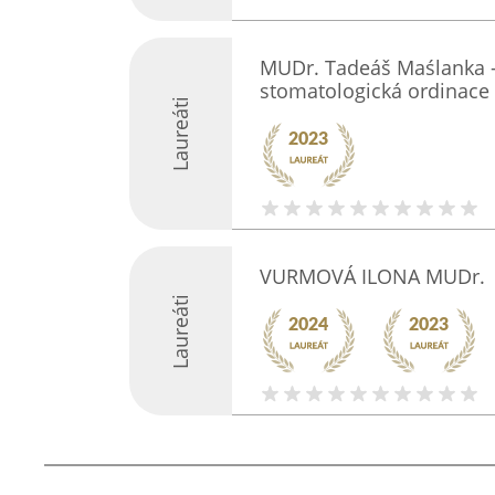
MUDr. Tadeáš Maślanka - 
stomatologická ordinace
Laureáti
VURMOVÁ ILONA MUDr.
Laureáti