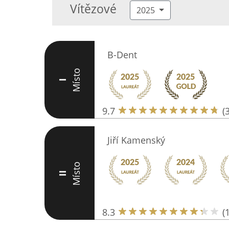
Vítězové
2025
B-Dent
Místo
I
9.7
(
Jiří Kamenský
Místo
II
8.3
(