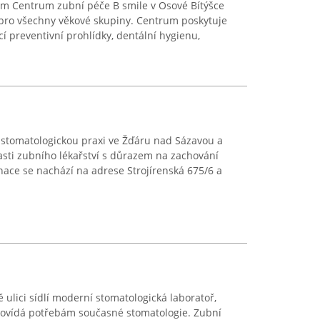
m Centrum zubní péče B smile v Osové Bítýšce
 pro všechny věkové skupiny. Centrum poskytuje
cí preventivní prohlídky, dentální hygienu,
 stomatologickou praxi ve Žďáru nad Sázavou a
asti zubního lékařství s důrazem na zachování
nace se nachází na adrese Strojírenská 675/6 a
 ulici sídlí moderní stomatologická laboratoř,
dpovídá potřebám současné stomatologie. Zubní