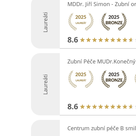
MDDr. Jiří Simon - Zubní o
Laureáti
8.6
Zubní Péče MUDr.Konečný
Laureáti
8.6
Centrum zubní péče B smi