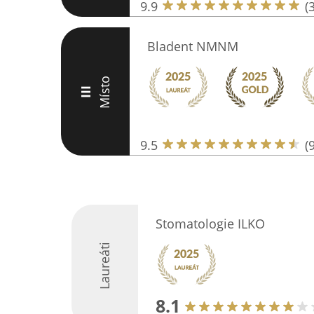
9.9
(
Bladent NMNM
Místo
III
9.5
(
Stomatologie ILKO
Laureáti
8.1