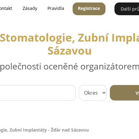
ontakt
Zásady
Pravidla
Registrace
Další pr
Stomatologie, Zubní Impl
Sázavou
 společnosti oceněné organizátorem
V
gie, Zubní Implantáty - Žďár nad Sázavou