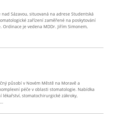
e nad Sázavou, situovaná na adrese Studentská
tomatologické zařízení zaměřené na poskytování
če. Ordinace je vedena MDDr. Jiřím Simonem,
ečný působí v Novém Městě na Moravě a
 komplexní péče v oblasti stomatologie. Nabídka
 lékařství, stomatochirurgické zákroky,
..