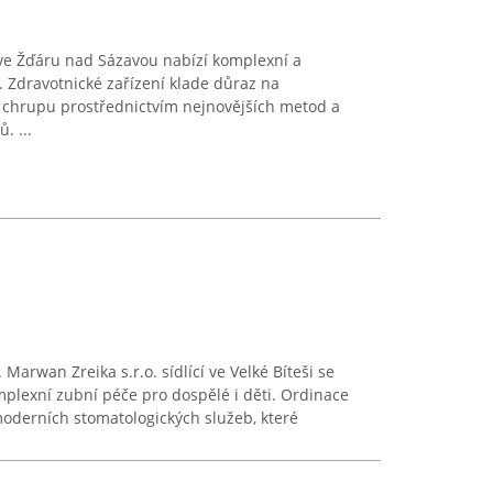
ve Žďáru nad Sázavou nabízí komplexní a
 Zdravotnické zařízení klade důraz na
í chrupu prostřednictvím nejnovějších metod a
. ...
arwan Zreika s.r.o. sídlící ve Velké Bíteši se
mplexní zubní péče pro dospělé i děti. Ordinace
oderních stomatologických služeb, které