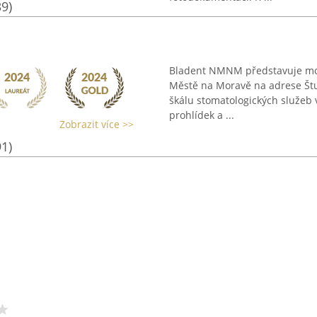
39)
Bladent NMNM představuje mod
Městě na Moravě na adrese Štu
škálu stomatologických služeb 
prohlídek a ...
Zobrazit více >>
91)