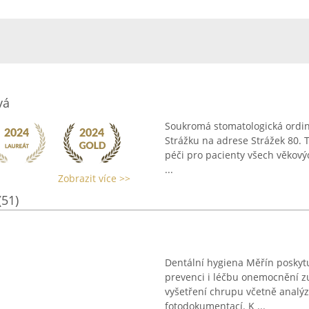
vá
Soukromá stomatologická ordin
Strážku na adrese Strážek 80. T
péči pro pacienty všech věkovýc
...
Zobrazit více >>
(51)
Dentální hygiena Měřín poskytu
prevenci i léčbu onemocnění z
vyšetření chrupu včetně analýzy
fotodokumentací. K ...