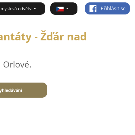
Přihlásit se
ůmyslová odvětví
antáty - Žďár nad
 Orlové.
yhledávání