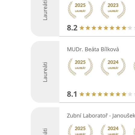
Laureáti
8.2
MUDr. Beáta Bílková
Laureáti
8.1
Zubní Laboratoř - Janoušek