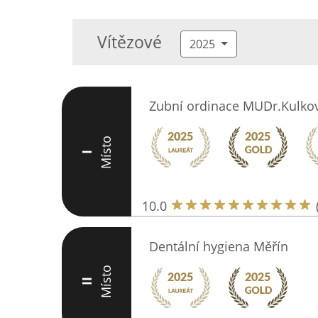
Vítězové
2025
Zubní ordinace MUDr.Kulko
Místo
I
10.0
Dentální hygiena Měřín
Místo
II