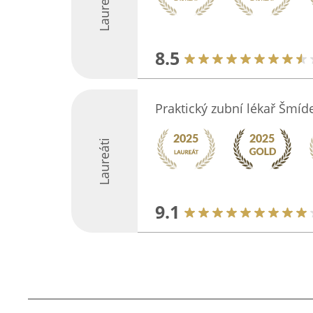
Laureáti
8.5
Praktický zubní lékař Šmíd
Laureáti
9.1