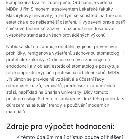
komplexní a kvalitní zubní péče. Ordinace je vedena
MDDr. Jiřím Simonem, absolventem Lékařské fakulty
Masarykovy univerzity, a její tým se soustředí na funkční,
estetická a co nejšetrnější ošetření. K vybavení praxe patří
špičkové technické zázemí, což umožňuje dosahovat
vysokého standardu všech prováděných výkonů.
Nabídka služeb zahrnuje dentální hygienu, preventivní
prohlídky, rentgenová vyšetření, záchovnou stomatologii i
protetické zákroky. Ordinace se navíc zaměřuje na
endodoncii a v oblasti estetické stomatologie poskytuje
fotokompozitní výplně i profesionální bělení zubů. MDDr.
Jiří Simon se pravidelně vzdělává a účastní řady
odborných kurzů, seminářů, přednášek i zahraničních
stáží, například na Sharjah University. Díky tomuto
přístupu usiluje Sidente o spokojenost každého pacienta s
důrazem na aktuální trendy a používání moderních
materiálů.
Zdroje pro výpočet hodnocení:
K těmto údajům mají přístup pouze přihlášení