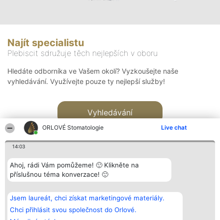
Najít specialistu
Plebiscit sdružuje těch nejlepších v oboru
Hledáte odborníka ve Vašem okolí? Vyzkoušejte naše
vyhledávání. Využívejte pouze ty nejlepší služby!
Vyhledávání
ORLOVÉ Stomatologie
Live chat
14:03
Ahoj, rádi Vám pomůžeme! 🙂 Klikněte na
příslušnou téma konverzace! 🙂
Organizátor hlasování
Plebiscyt
Kontakt
Bright Side Solutions sp. z o.
Vítězové
Kontakt
Jsem laureát, chci získat marketingové materiály.
o. sp. k.
Seznam všech
ul. Ruska 22
laureátů
Chci přihlásit svou společnost do Orlové.
Wrocław 50-079
Zásady