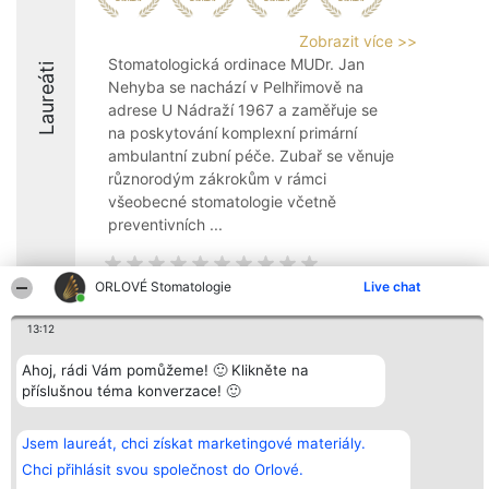
Zobrazit více >>
Stomatologická ordinace MUDr. Jan
Laureáti
Nehyba se nachází v Pelhřimově na
adrese U Nádraží 1967 a zaměřuje se
na poskytování komplexní primární
ambulantní zubní péče. Zubař se věnuje
různorodým zákrokům v rámci
všeobecné stomatologie včetně
preventivních ...
ORLOVÉ Stomatologie
Live chat
13:12
Organizátor hlasování
Plebiscyt
Kontakt
Bright Side Solutions sp. z o.
Vítězové
Kontakt
Ahoj, rádi Vám pomůžeme! 🙂 Klikněte na
o. sp. k.
Seznam všech
příslušnou téma konverzace! 🙂
ul. Ruska 22
laureátů
Wrocław 50-079
Zásady
KRS 0000749100 | Regon
Pravidla
381313360 | NIP 8943132676
Zásady
Jsem laureát, chci získat marketingové materiály.
ochrany
Chci přihlásit svou společnost do Orlové.
osobních údajů