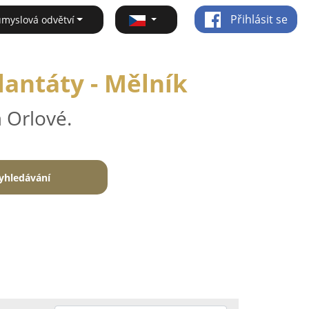
Přihlásit se
ůmyslová odvětví
lantáty - Mělník
 Orlové.
yhledávání