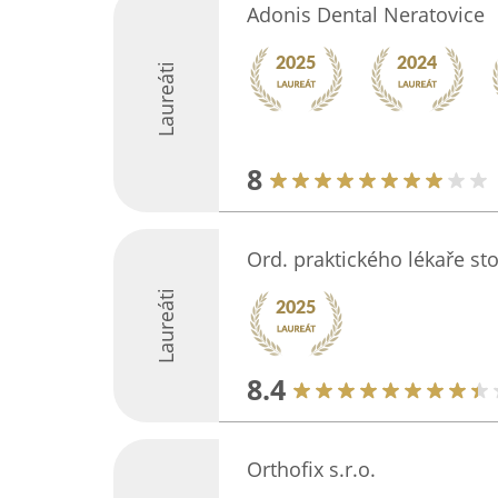
Adonis Dental Neratovice
Laureáti
8
Ord. praktického lékaře s
Laureáti
8.4
Orthofix s.r.o.