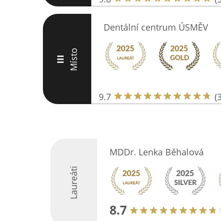
Dentální centrum ÚSMĚV
Místo
III
9.7
(
MDDr. Lenka Běhalová
Laureáti
8.7