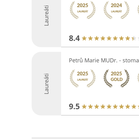
Laureáti
8.4
Petrů Marie MUDr. - stoma
Laureáti
9.5