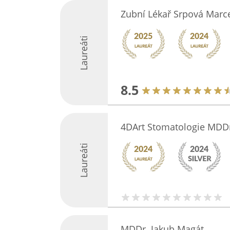
Zubní Lékař Srpová Marc
Laureáti
8.5
4DArt Stomatologie MDDr
Laureáti
MDDr. Jakub Magát