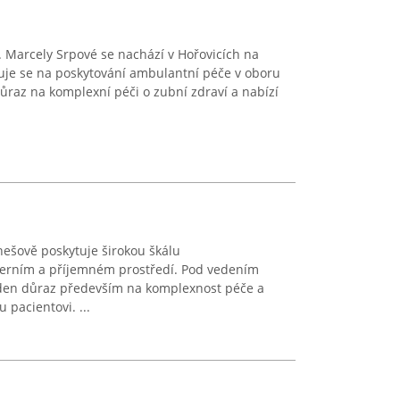
 Marcely Srpové se nachází v Hořovicích na
je se na poskytování ambulantní péče v oboru
ůraz na komplexní péči o zubní zdraví a nabízí
nešově poskytuje širokou škálu
derním a příjemném prostředí. Pod vedením
den důraz především na komplexnost péče a
 pacientovi. ...