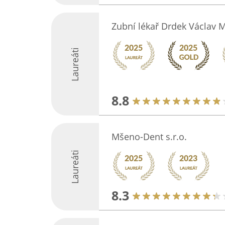
Zubní lékař Drdek Václav 
Laureáti
8.8
Mšeno-Dent s.r.o.
Laureáti
8.3