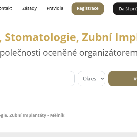
ontakt
Zásady
Pravidla
Registrace
Další pr
 Stomatologie, Zubní Imp
 společnosti oceněné organizátorem
V
gie, Zubní Implantáty - Mělník