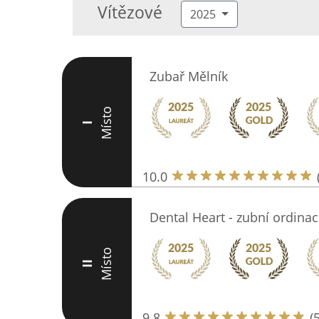
Vítězové
2025
Zubař Mělník
Místo
I
10.0
Dental Heart - zubní ordinac
Místo
II
9.8
(