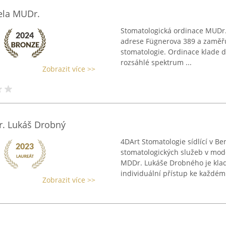
ela MUDr.
Stomatologická ordinace MUDr.
adrese Fügnerova 389 a zaměřu
stomatologie. Ordinace klade d
rozsáhlé spektrum ...
Zobrazit více >>
. Lukáš Drobný
4DArt Stomatologie sídlící v Be
stomatologických služeb v mo
MDDr. Lukáše Drobného je kla
individuální přístup ke každému
Zobrazit více >>