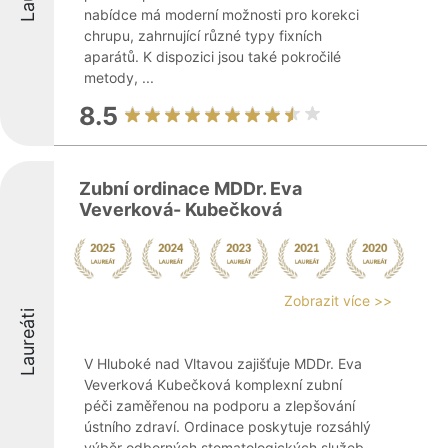
nabídce má moderní možnosti pro korekci
chrupu, zahrnující různé typy fixních
aparátů. K dispozici jsou také pokročilé
metody, ...
8.5
Zubní ordinace MDDr. Eva
Veverková- Kubečková
Zobrazit více >>
Laureáti
V Hluboké nad Vltavou zajišťuje MDDr. Eva
Veverková Kubečková komplexní zubní
péči zaměřenou na podporu a zlepšování
ústního zdraví. Ordinace poskytuje rozsáhlý
výběr odborných stomatologických služeb,