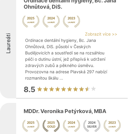
Ordinace dentální hygieny, Bc. Jana
Ohnůtová, DiS.
Zobrazit více >>
Laureáti
Ordinace dentální hygieny, Bc. Jana
Ohnůtová, DiS. působí v Českých
Budějovicích a soustředí se na rozsáhlou
péči o dutinu ústní, jež přispívá k udržení
zdravých zubů a pěkného úsměvu.
Provozovna na adrese Plavská 297 nabízí
rozmanitou škálu ...
8.5
MDDr. Veronika Petýrková, MBA