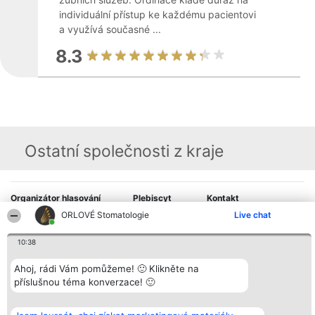
individuální přístup ke každému pacientovi
a využívá současné ...
8.3
Ostatní společnosti z kraje
Organizátor hlasování
Plebiscyt
Kontakt
Bright Side Solutions sp. z o.
Vítězové
Kontakt
ORLOVÉ Stomatologie
Live chat
o. sp. k.
Seznam všech
ul. Ruska 22
laureátů
Wrocław 50-079
Zásady
10:38
KRS 0000749100 | Regon
Pravidla
381313360 | NIP 8943132676
Zásady
Ahoj, rádi Vám pomůžeme! 🙂 Klikněte na
ochrany
příslušnou téma konverzace! 🙂
osobních údajů