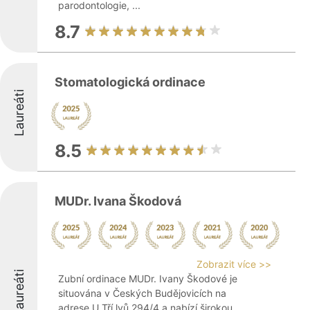
parodontologie, ...
8.7
Stomatologická ordinace
Laureáti
8.5
MUDr. Ivana Škodová
Zobrazit více >>
Laureáti
Zubní ordinace MUDr. Ivany Škodové je
situována v Českých Budějovicích na
adrese U Tří lvů 294/4 a nabízí širokou