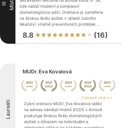
Místo
Moravském Berouně na adrese Karla IV. 36,
III
kde nabízí moderní a komplexní
stomatologickou péči. Ordinace je zaměřena
na širokou škálu služeb v oblasti zubního
lékařství, včetně preventivních prohlídek ...
8.8
(16)
MUDr. Eva Kovalová
Zobrazit více >>
Laureáti
Zubní ordinace MUDr. Eva Kovalová sídlící
na adrese náměstí Hrdinů 932/5 v Krnově
poskytuje širokou škálu stomatologických
služeb s důrazem na individuální a
ohleduplný přístup ke každému pacientovi.