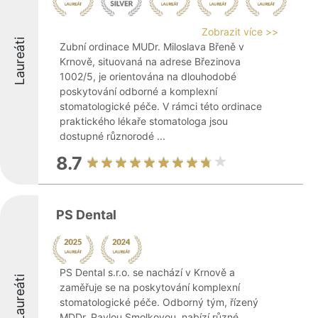
Zobrazit více >>
Laureáti
Zubní ordinace MUDr. Miloslava Břeně v
Krnově, situovaná na adrese Březinova
1002/5, je orientována na dlouhodobé
poskytování odborné a komplexní
stomatologické péče. V rámci této ordinace
praktického lékaře stomatologa jsou
dostupné různorodé ...
8.7
PS Dental
PS Dental s.r.o. se nachází v Krnově a
Laureáti
zaměřuje se na poskytování komplexní
stomatologické péče. Odborný tým, řízený
MDDr. Pavlou Smolkovou, nabízí různé