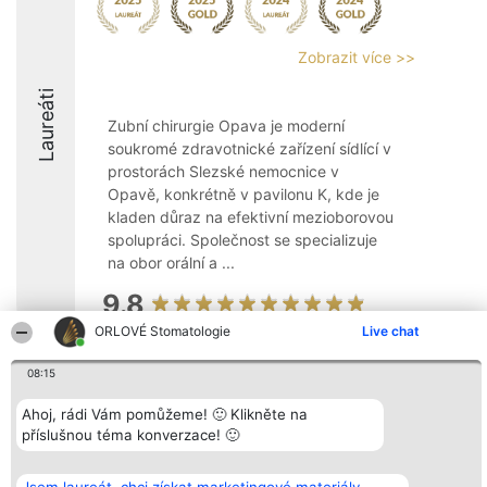
Zobrazit více >>
Laureáti
Zubní chirurgie Opava je moderní
soukromé zdravotnické zařízení sídlící v
prostorách Slezské nemocnice v
Opavě, konkrétně v pavilonu K, kde je
kladen důraz na efektivní mezioborovou
spolupráci. Společnost se specializuje
na obor orální a ...
9.8
ORLOVÉ Stomatologie
Live chat
08:15
Organizátor hlasování
Plebiscyt
Kontakt
Bright Side Solutions sp. z o.
Vítězové
Kontakt
o. sp. k.
Ahoj, rádi Vám pomůžeme! 🙂 Klikněte na
Seznam všech
ul. Ruska 22
laureátů
příslušnou téma konverzace! 🙂
Wrocław 50-079
Zásady
KRS 0000749100 | Regon
Pravidla
381313360 | NIP 8943132676
Zásady