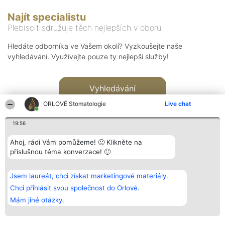
Najít specialistu
Plebiscit sdružuje těch nejlepších v oboru
Hledáte odborníka ve Vašem okolí? Vyzkoušejte naše
vyhledávání. Využívejte pouze ty nejlepší služby!
Vyhledávání
ORLOVÉ Stomatologie
Live chat
19:56
Ahoj, rádi Vám pomůžeme! 🙂 Klikněte na
příslušnou téma konverzace! 🙂
Organizátor hlasování
Plebiscyt
Kontakt
Bright Side Solutions sp. z o.
Vítězové
Kontakt
Jsem laureát, chci získat marketingové materiály.
o. sp. k.
Seznam všech
ul. Ruska 22
laureátů
Chci přihlásit svou společnost do Orlové.
Wrocław 50-079
Zásady
Mám jiné otázky.
KRS 0000749100 | Regon
Pravidla
381313360 | NIP 8943132676
Zásady
ochrany
osobních údajů