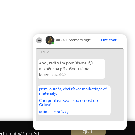
ORLOVÉ Stomatologie
Live chat
17:17
Ahoj, rádi Vám pomůžeme! 🙂
Klikněte na příslušnou téma
konverzace! 🙂
Jsem laureát, chci získat marketingové
materiály.
Chci přihlásit svou společnost do
Orlové.
Mám jiné otázky.
Zjistit
vychutnat Váš úspěch.