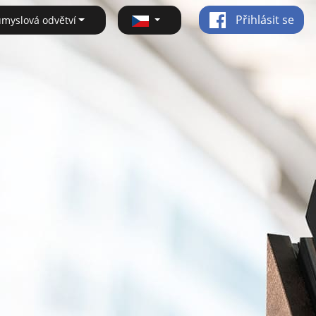
Přihlásit se
ůmyslová odvětví