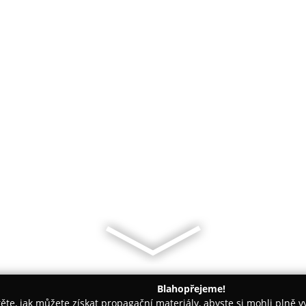
Blahopřejeme!
těte, jak můžete získat propagační materiály, abyste si mohli plně 