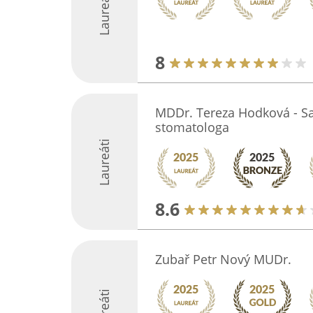
Laureáti
8
MDDr. Tereza Hodková - S
stomatologa
Laureáti
8.6
Zubař Petr Nový MUDr.
Laureáti