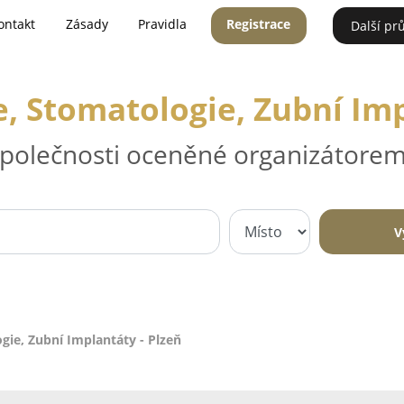
ontakt
Zásady
Pravidla
Registrace
Další pr
, Stomatologie, Zubní Imp
 společnosti oceněné organizátorem
V
gie, Zubní Implantáty - Plzeň