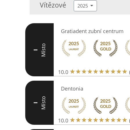
Vítězové
2025
Gratiadent zubní centrum
Místo
I
10.0
Dentonia
Místo
I
10.0