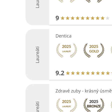
9
Dentica
Laureáti
9.2
Zdravé zuby - krásný úsmě
Laureáti