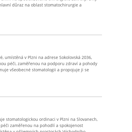
lavní důraz na oblast stomatochirurgie a
, umístěná v Plzni na adrese Sokolovská 2036,
ckou péči, zaměřenou na podporu zdraví a pohody
nuje všeobecné stomatologii a propojuje ji se
e stomatologickou ordinaci v Plzni na Slovanech,
 péči zaměřenou na pohodlí a spokojenost
ístěna v příjemných prostorách Východního