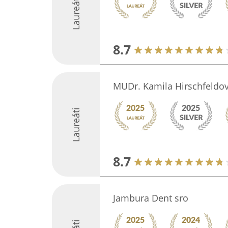
Laureáti
8.7
MUDr. Kamila Hirschfeldo
Laureáti
8.7
Jambura Dent sro