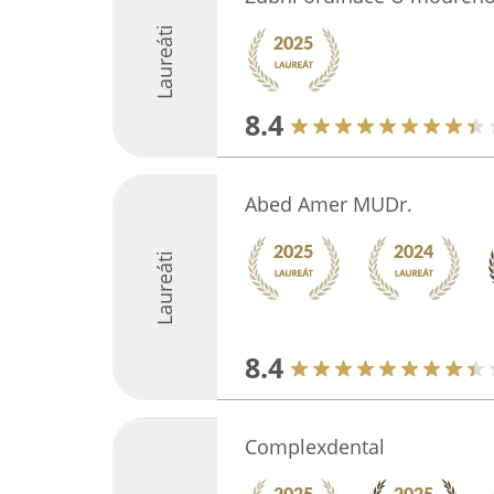
Laureáti
8.4
Abed Amer MUDr.
Laureáti
8.4
Complexdental