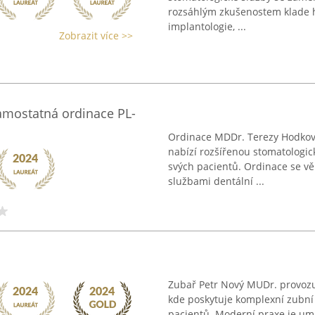
rozsáhlým zkušenostem klade h
implantologie, ...
Zobrazit více >>
amostatná ordinace PL-
Ordinace MDDr. Terezy Hodkové
nabízí rozšířenou stomatologi
svých pacientů. Ordinace se vě
službami dentální ...
Zubař Petr Nový MUDr. provozuj
kde poskytuje komplexní zubní
pacientů. Moderní praxe je um