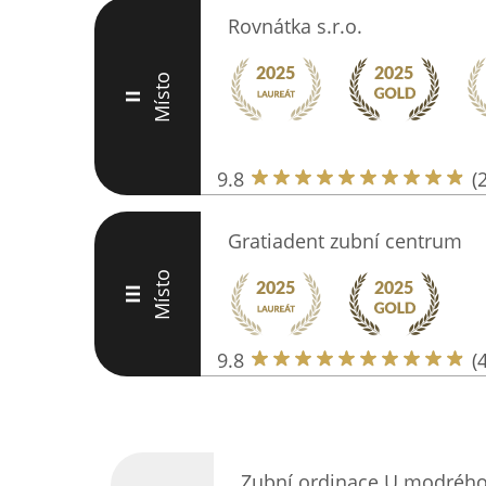
Rovnátka s.r.o.
Místo
II
9.8
(
Gratiadent zubní centrum
Místo
III
9.8
(
Zubní ordinace U modréh