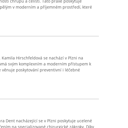
ostí chrupu a čelistí. Tato praxe poskytuje
spělým v moderním a příjemném prostředí, které
Kamila Hirschfeldová se nachází v Plzni na
známá svým komplexním a moderním přístupem k
e věnuje poskytování preventivní i léčebné
a Dent nacházející se v Plzni poskytuje ucelené
ením na specializované chirurgické zákroky. Díky