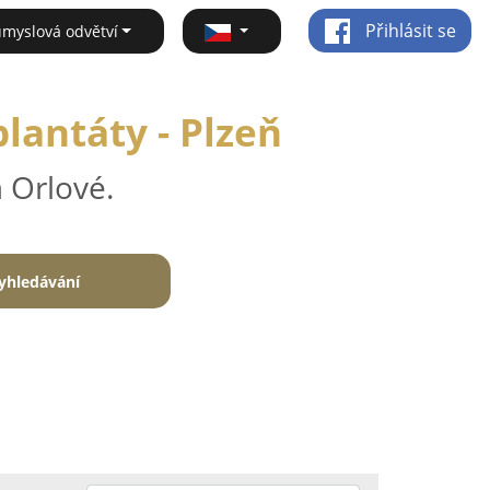
Přihlásit se
ůmyslová odvětví
lantáty - Plzeň
 Orlové.
yhledávání