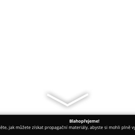
Blahopřejeme!
těte, jak můžete získat propagační materiály, abyste si mohli plně 