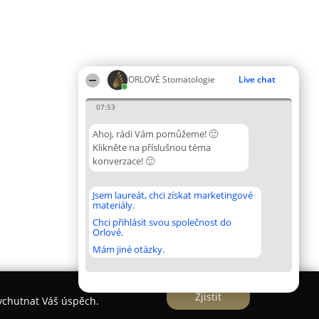
ORLOVÉ Stomatologie
Live chat
07:53
Ahoj, rádi Vám pomůžeme! 🙂
Klikněte na příslušnou téma
konverzace! 🙂
Jsem laureát, chci získat marketingové
materiály.
Chci přihlásit svou společnost do
Orlové.
Mám jiné otázky.
Zjistit
vychutnat Váš úspěch.