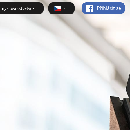
Přihlásit se
ůmyslová odvětví