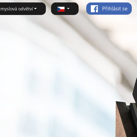
Přihlásit se
ůmyslová odvětví