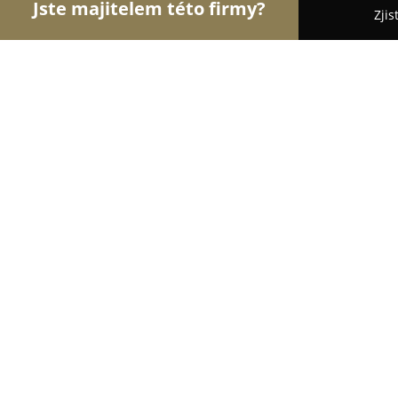
Jste majitelem této firmy?
Zjis
Orlové Stomatologie
Zubní Ordinace, Stomatolog
Zubní ordinace MUDr.Krmíček
8.8
(11)
Plzeň, Karlovarská 485/22
Zobrazit telefonní číslo