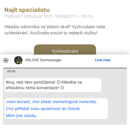
Najít specialistu
Plebiscit sdružuje těch nejlepších v oboru
Hledáte odborníka ve Vašem okolí? Vyzkoušejte naše
vyhledávání. Využívejte pouze ty nejlepší služby!
Vyhledávání
ORLOVÉ Stomatologie
Live chat
05:09
Ahoj, rádi Vám pomůžeme! 🙂 Klikněte na
příslušnou téma konverzace! 🙂
Organizátor hlasování
Plebiscyt
Kontakt
Bright Side Solutions sp. z o.
Vítězové
Kontakt
Jsem laureát, chci získat marketingové materiály.
o. sp. k.
Seznam všech
ul. Ruska 22
laureátů
Chci přihlásit svou společnost do Orlové.
Wrocław 50-079
Zásady
Mám jiné otázky.
KRS 0000749100 | Regon
Pravidla
381313360 | NIP 8943132676
Zásady
ochrany
osobních údajů