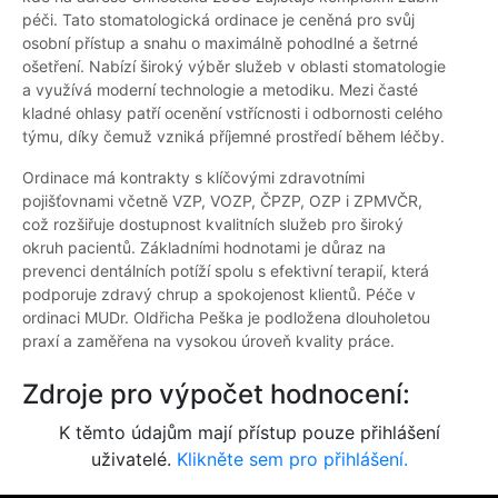
péči. Tato stomatologická ordinace je ceněná pro svůj
osobní přístup a snahu o maximálně pohodlné a šetrné
ošetření. Nabízí široký výběr služeb v oblasti stomatologie
a využívá moderní technologie a metodiku. Mezi časté
kladné ohlasy patří ocenění vstřícnosti i odbornosti celého
týmu, díky čemuž vzniká příjemné prostředí během léčby.
Ordinace má kontrakty s klíčovými zdravotními
pojišťovnami včetně VZP, VOZP, ČPZP, OZP i ZPMVČR,
což rozšiřuje dostupnost kvalitních služeb pro široký
okruh pacientů. Základními hodnotami je důraz na
prevenci dentálních potíží spolu s efektivní terapií, která
podporuje zdravý chrup a spokojenost klientů. Péče v
ordinaci MUDr. Oldřicha Peška je podložena dlouholetou
praxí a zaměřena na vysokou úroveň kvality práce.
Zdroje pro výpočet hodnocení:
K těmto údajům mají přístup pouze přihlášení
uživatelé.
Klikněte sem pro přihlášení.