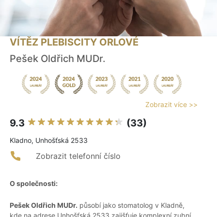
VÍTĚZ PLEBISCITY ORLOVÉ
Pešek Oldřich MUDr.
Zobrazit více >>
9.3
(33)
Kladno, Unhošťská 2533
Zobrazit telefonní číslo
O společnosti:
Pešek Oldřich MUDr.
působí jako stomatolog v Kladně,
kde na adrese Unhošťská 2533 zajišťuje komplexní zubní