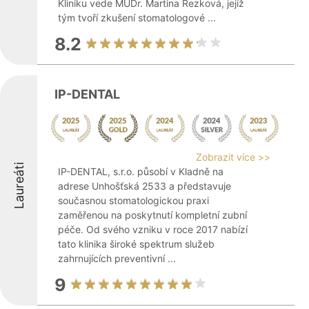
Kliniku vede MUDr. Martina Rezková, jejíž
tým tvoří zkušení stomatologové ...
8.2
IP-DENTAL
Zobrazit více >>
Laureáti
IP-DENTAL, s.r.o. působí v Kladně na
adrese Unhošťská 2533 a představuje
současnou stomatologickou praxi
zaměřenou na poskytnutí kompletní zubní
péče. Od svého vzniku v roce 2017 nabízí
tato klinika široké spektrum služeb
zahrnujících preventivní ...
9