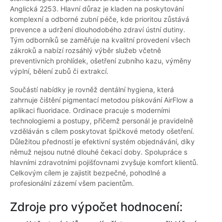
Anglická 2253. Hlavní důraz je kladen na poskytování
komplexní a odborné zubní péče, kde prioritou zůstává
prevence a udržení dlouhodobého zdraví ústní dutiny.
Tým odborníků se zaměřuje na kvalitní provedení všech
zákroků a nabízí rozsáhlý výběr služeb včetně
preventivních prohlídek, ošetření zubního kazu, výměny
výplní, bělení zubů či extrakcí.
Součástí nabídky je rovněž dentální hygiena, která
zahrnuje čištění pigmentací metodou pískování AirFlow a
aplikaci fluoridace. Ordinace pracuje s moderními
technologiemi a postupy, přičemž personál je pravidelně
vzděláván s cílem poskytovat špičkové metody ošetření.
Důležitou předností je efektivní systém objednávání, díky
němuž nejsou nutné dlouhé čekací doby. Spolupráce s
hlavními zdravotními pojišťovnami zvyšuje komfort klientů.
Celkovým cílem je zajistit bezpečné, pohodlné a
profesionální zázemí všem pacientům.
Zdroje pro výpočet hodnocení: