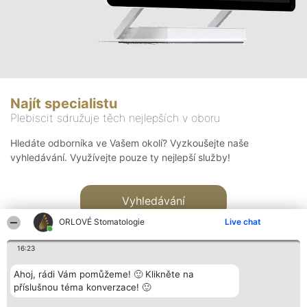
Najít specialistu
Plebiscit sdružuje těch nejlepších v oboru
Hledáte odborníka ve Vašem okolí? Vyzkoušejte naše
vyhledávání. Využívejte pouze ty nejlepší služby!
Vyhledávání
ORLOVÉ Stomatologie
Live chat
16:23
Ahoj, rádi Vám pomůžeme! 🙂 Klikněte na
příslušnou téma konverzace! 🙂
Organizátor hlasování
Plebiscyt
Kontakt