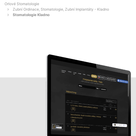
Orlové Stomatologie
Zubní Ordinace, Stomatologie, Zubní Implantáty - Kladno
Stomatologie Kladno