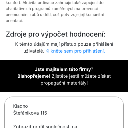
komfort. Aktivita ordinace zahrnuje také zapojení do
charitativních programů zaměřených na prevenci
onemocnění zubů u dětí, což potvrzuje její komunitní
orientaci.
Zdroje pro výpočet hodnocení:
K těmto údajům mají přístup pouze přihlášení
uživatelé.
Klikněte sem pro přihlášení.
Jste majitelem této firmy
?
Blahopřejeme!
Zjistěte jestli můžete získat
propagační materiály!
Kladno
Štefánikova 115
Zobrazit profil společnosti na