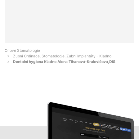
Orlové Stomatologie
Zubní Ordinace, Stomatologie, Zubní Implantáty - Kladno
Dentální hygiena Kladno Alena Tihanová-Kralevičová,DiS