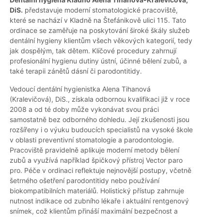
DiS.
představuje moderní stomatologické pracoviště,
které se nachází v Kladně na Štefánikově ulici 115. Tato
ordinace se zaměřuje na poskytování široké škály služeb
dentální hygieny klientům všech věkových kategorií, tedy
jak dospělým, tak dětem. Klíčové procedury zahrnují
profesionální hygienu dutiny ústní, účinné bělení zubů, a
také terapii zánětů dásní či parodontitidy.
Vedoucí dentální hygienistka Alena Tihanová
(Kralevičová), DiS., získala odbornou kvalifikaci již v roce
2008 a od té doby může vykonávat svou práci
samostatně bez odborného dohledu. Její zkušenosti jsou
rozšířeny i o výuku budoucích specialistů na vysoké škole
v oblasti preventivní stomatologie a parodontologie.
Pracoviště pravidelně aplikuje moderní metody bělení
zubů a využívá například špičkový přístroj Vector paro
pro. Péče v ordinaci reflektuje nejnovější postupy, včetně
šetrného ošetření parodontitidy nebo používání
biokompatibilních materiálů. Holistický přístup zahrnuje
nutnost indikace od zubního lékaře i aktuální rentgenový
snímek, což klientům přináší maximální bezpečnost a