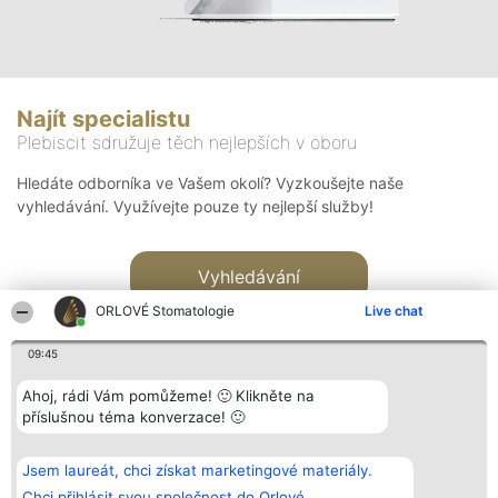
Najít specialistu
Plebiscit sdružuje těch nejlepších v oboru
Hledáte odborníka ve Vašem okolí? Vyzkoušejte naše
vyhledávání. Využívejte pouze ty nejlepší služby!
Vyhledávání
ORLOVÉ Stomatologie
Live chat
09:45
Ahoj, rádi Vám pomůžeme! 🙂 Klikněte na
příslušnou téma konverzace! 🙂
Organizátor hlasování
Plebiscyt
Kontakt
Bright Side Solutions sp. z o.
Vítězové
Kontakt
Jsem laureát, chci získat marketingové materiály.
o. sp. k.
Seznam všech
ul. Ruska 22
laureátů
Chci přihlásit svou společnost do Orlové.