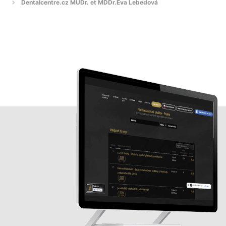
Dentalcentre.cz MUDr. et MDDr.Eva Lebedová