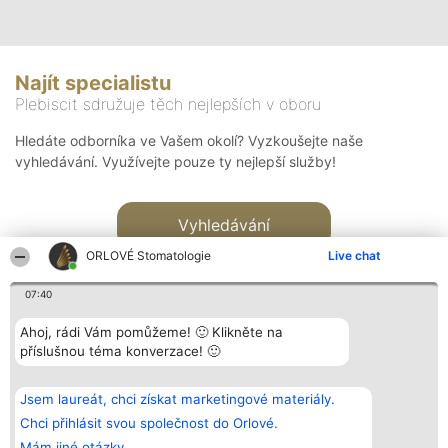
Najít specialistu
Plebiscit sdružuje těch nejlepších v oboru
Hledáte odborníka ve Vašem okolí? Vyzkoušejte naše
vyhledávání. Využívejte pouze ty nejlepší služby!
Vyhledávání
ORLOVÉ Stomatologie
Live chat
07:40
Ahoj, rádi Vám pomůžeme! 🙂 Klikněte na
příslušnou téma konverzace! 🙂
Organizátor hlasování
Plebiscyt
Kontakt
Bright Side Solutions sp. z o.
Vítězové
Kontakt
Jsem laureát, chci získat marketingové materiály.
o. sp. k.
Seznam všech
ul. Ruska 22
laureátů
Chci přihlásit svou společnost do Orlové.
Wrocław 50-079
Zásady
Mám jiné otázky.
KRS 0000749100 | Regon
Pravidla