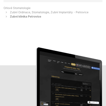
Orlové Stomatologie
Zubní Ordinace, Stomatologie, Zubní Implantáty - Petrovice
Zubní klinika Petrovice