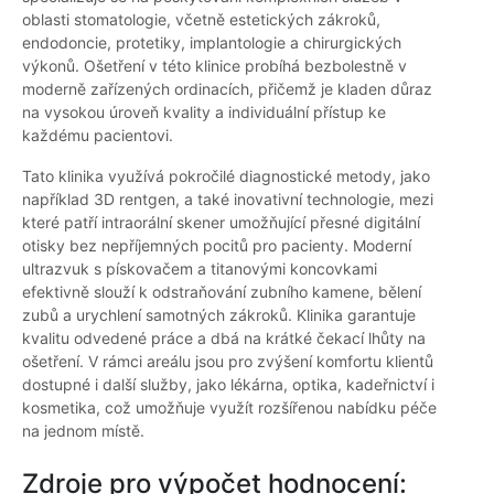
oblasti stomatologie, včetně estetických zákroků,
endodoncie, protetiky, implantologie a chirurgických
výkonů. Ošetření v této klinice probíhá bezbolestně v
moderně zařízených ordinacích, přičemž je kladen důraz
na vysokou úroveň kvality a individuální přístup ke
každému pacientovi.
Tato klinika využívá pokročilé diagnostické metody, jako
například 3D rentgen, a také inovativní technologie, mezi
které patří intraorální skener umožňující přesné digitální
otisky bez nepříjemných pocitů pro pacienty. Moderní
ultrazvuk s pískovačem a titanovými koncovkami
efektivně slouží k odstraňování zubního kamene, bělení
zubů a urychlení samotných zákroků. Klinika garantuje
kvalitu odvedené práce a dbá na krátké čekací lhůty na
ošetření. V rámci areálu jsou pro zvýšení komfortu klientů
dostupné i další služby, jako lékárna, optika, kadeřnictví i
kosmetika, což umožňuje využít rozšířenou nabídku péče
na jednom místě.
Zdroje pro výpočet hodnocení: