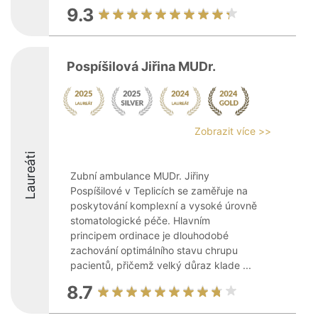
9.3
Pospíšilová Jiřina MUDr.
Zobrazit více >>
Laureáti
Zubní ambulance MUDr. Jiřiny
Pospíšilové v Teplicích se zaměřuje na
poskytování komplexní a vysoké úrovně
stomatologické péče. Hlavním
principem ordinace je dlouhodobé
zachování optimálního stavu chrupu
pacientů, přičemž velký důraz klade ...
8.7