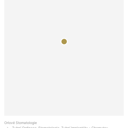
Orlové Stomatologie
Zubní Ordinace, Stomatologie, Zubní Implantáty - Chomutov