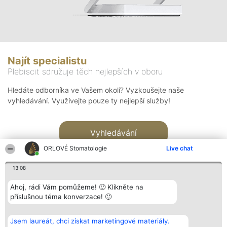
Najít specialistu
Plebiscit sdružuje těch nejlepších v oboru
Hledáte odborníka ve Vašem okolí? Vyzkoušejte naše
vyhledávání. Využívejte pouze ty nejlepší služby!
Vyhledávání
ORLOVÉ Stomatologie
Live chat
13:08
Ahoj, rádi Vám pomůžeme! 🙂 Klikněte na
příslušnou téma konverzace! 🙂
Organizátor hlasování
Plebiscyt
Kontakt
Bright Side Solutions sp. z o.
Vítězové
Kontakt
Jsem laureát, chci získat marketingové materiály.
o. sp. k.
Seznam všech