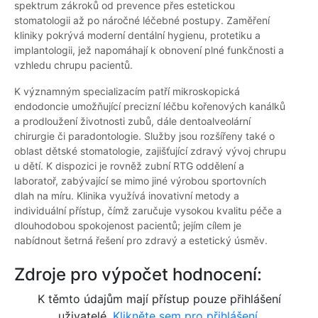
spektrum zákroků od prevence přes estetickou
stomatologii až po náročné léčebné postupy. Zaměření
kliniky pokrývá moderní dentální hygienu, protetiku a
implantologii, jež napomáhají k obnovení plné funkčnosti a
vzhledu chrupu pacientů.
K významným specializacím patří mikroskopická
endodoncie umožňující precizní léčbu kořenových kanálků
a prodloužení životnosti zubů, dále dentoalveolární
chirurgie či paradontologie. Služby jsou rozšířeny také o
oblast dětské stomatologie, zajišťující zdravý vývoj chrupu
u dětí. K dispozici je rovněž zubní RTG oddělení a
laboratoř, zabývající se mimo jiné výrobou sportovních
dlah na míru. Klinika využívá inovativní metody a
individuální přístup, čímž zaručuje vysokou kvalitu péče a
dlouhodobou spokojenost pacientů; jejím cílem je
nabídnout šetrná řešení pro zdravý a estetický úsměv.
Zdroje pro výpočet hodnocení:
K těmto údajům mají přístup pouze přihlášení
uživatelé.
Klikněte sem pro přihlášení.