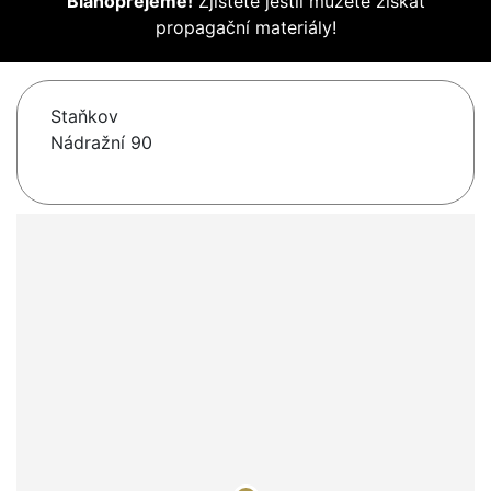
Blahopřejeme!
Zjistěte jestli můžete získat
propagační materiály!
Staňkov
Nádražní 90