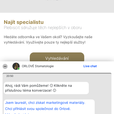
Najít specialistu
Plebiscit sdružuje těch nejlepších v oboru
Hledáte odborníka ve Vašem okolí? Vyzkoušejte naše
vyhledávání. Využívejte pouze ty nejlepší služby!
Vyhledávání
ORLOVÉ Stomatologie
Live chat
20:50
Ahoj, rádi Vám pomůžeme! 🙂 Klikněte na
příslušnou téma konverzace! 🙂
Organizátor hlasování
Plebiscyt
Kontakt
Bright Side Solutions sp. z o.
Vítězové
Kontakt
Jsem laureát, chci získat marketingové materiály.
o. sp. k.
Seznam všech
ul. Ruska 22
laureátů
Chci přihlásit svou společnost do Orlové.
Wrocław 50-079
Zásady