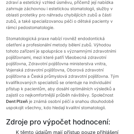
zdraví a estetický vzhled úsměvu, přičemž její nabídka
zahrnuje záchovnou i estetickou stomatologii, služby v
oblasti protetiky pro náhradu chybějících zubů a části
zubů, a také specializovanou péči o dětské pacienty v
rámci pedostomatologie.
Stomatologická praxe nabízí rovněž endodontická
ošetření a profesionální metody bělení zubů. Výhodou
tohoto zařízení je spolupráce s významnými zdravotními
pojišťovnami, mezi které patří Všeobecná zdravotní
pojišťovna, Zdravotní pojišťovna ministerstva vnitra,
Vojenská zdravotní pojišťovna, Oborová zdravotní
pojišťovna a Česká průmyslová zdravotní pojišťovna. Tým
kvalifikovaných specialistů se orientuje na individuální
přístup k pacientům, aby dosáhl optimálních výsledků a
zajistil co nejkomfortnější průběh návštěvy. Společnost
Dent Plzeň
je známá osobní péčí a snahou dlouhodobě
uspokojit všechny, kdo hledají kvalitní stomatologii.
Zdroje pro výpočet hodnocení:
K těmto údajům mají přístup pouze přihlášení